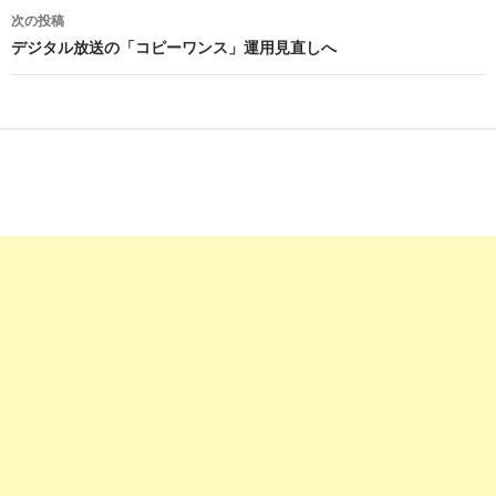
ナ
次の投稿
ビ
デジタル放送の「コピーワンス」運用見直しへ
ゲ
ー
シ
ョ
ン