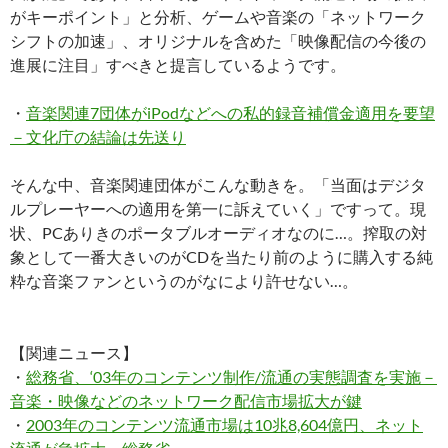
がキーポイント」と分析、ゲームや音楽の「ネットワーク
シフトの加速」、オリジナルを含めた「映像配信の今後の
進展に注目」すべきと提言しているようです。
・
音楽関連7団体がiPodなどへの私的録音補償金適用を要望
－文化庁の結論は先送り
そんな中、音楽関連団体がこんな動きを。「当面はデジタ
ルプレーヤーへの適用を第一に訴えていく」ですって。現
状、PCありきのポータブルオーディオなのに…。搾取の対
象として一番大きいのがCDを当たり前のように購入する純
粋な音楽ファンというのがなにより許せない…。
【関連ニュース】
・
総務省、‘03年のコンテンツ制作/流通の実態調査を実施－
音楽・映像などのネットワーク配信市場拡大が鍵
・
2003年のコンテンツ流通市場は10兆8,604億円、ネット