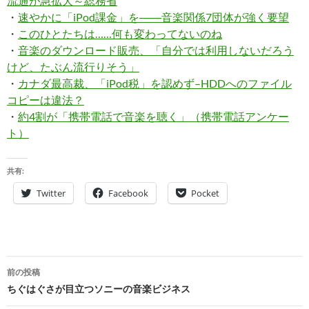
流通が急拡大～総務省
・
速やかに「iPod課金」を――音楽関係7団体が強く要望
・
このひとたちは……何も変わってないのね
・
音楽のダウンロード販売、「自分では利用しないだろう
けど、たぶん流行りそう」
・
カナダ最高裁、「iPod税」を認めず–HDDへのファイル
コピーは違法？
・
約4割が「携帯電話で音楽を聴く」（携帯電話アンケー
ト）
共有:
Twitter
Facebook
Pocket
投
前の投稿
稿
ちぐはぐさが目立つソニーの音楽ビジネス