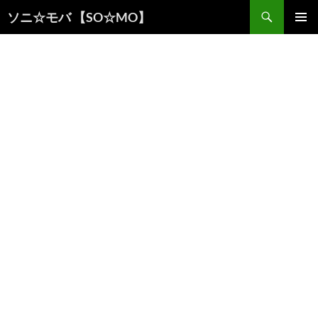
検
ソニ☆モバ 【SO☆MO】
索
コ
メインメ
ン
ニュー
テ
ン
ツ
へ
ス
キ
ッ
プ