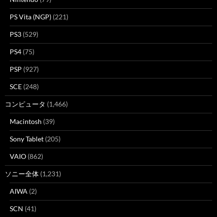
PS Vita (NGP)
(221)
PS3
(529)
PS4
(75)
PSP
(927)
SCE
(248)
コンピュータ
(1,466)
Macintosh
(39)
Sony Tablet
(205)
VAIO
(862)
ソニー全体
(1,231)
AIWA
(2)
SCN
(41)