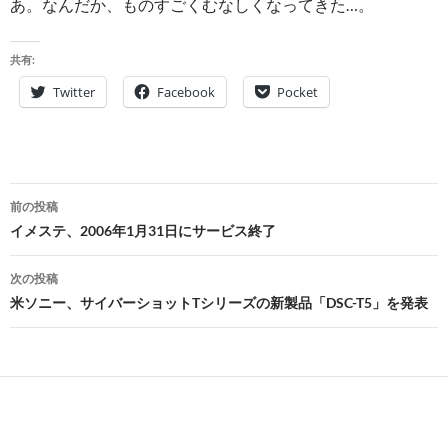
あ。なんだか、ものすごくむなしくなってきた…。
共有:
Twitter
Facebook
Pocket
投
前の投稿
稿
イメステ、2006年1月31日にサービス終了
ナ
次の投稿
ビ
米ソニー、サイバーショットTシリーズの新製品「DSC-T5」を発表
ゲ
ー
シ
ョ