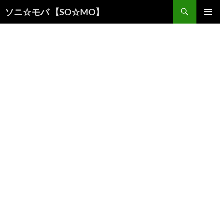
検
ソニ☆モバ 【SO☆MO】
索
コ
メインメ
ン
ニュー
テ
ン
ツ
へ
ス
キ
ッ
プ