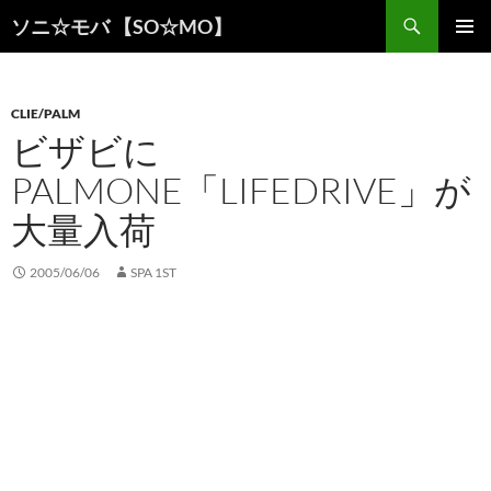
検
ソニ☆モバ 【SO☆MO】
索
コ
メインメ
ン
ニュー
テ
ン
CLIE/PALM
ツ
ビザビに
へ
PALMONE「LIFEDRIVE」が
ス
キ
大量入荷
ッ
プ
2005/06/06
SPA 1ST