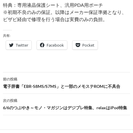
特典：専用液晶保護シート、汎用PDA用ポーチ
※初期不良のみの保証。以降はメーカー保証準拠となり、
ビザビ経由で修理を行う場合は実費のみの負担。
共有:
Twitter
Facebook
Pocket
投
前の投稿
稿
電子辞書「EBR-S8MS/S7MS」と一部のメモステROMに不具合
ナ
次の投稿
ビ
6/6のつぶやき～モノ・マガジンはデジプレ特集、relaxはiPod特集
ゲ
ー