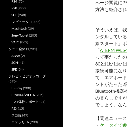
PS4
(75)
ページ閲覧にP
PSP
(927)
方法も紹介され
SCE
(248)
コンピュータ
(1,466)
Macintosh
(39)
そういえば、我
Sony Tablet
(205)
ンタルしている
VAIO
(862)
線スタート」ボ
ソニー全体
(1,231)
「
ATERM W
AIWA
(2)
って事だったの
SCN
(41)
802.11b/1
SPE
(34)
接続可能になり
テレビ・ビデオレコーダー
て、エアボード
(870)
ントがたった2
Blu-ray
(208)
Bluetoot
BRAVIA/WEGA
(205)
の暮らしですが
X1体験レポート
(21)
でしょう。なん
PSX
(15)
スゴ録
(47)
【関連ニュース
ロケフリTV
(200)
・
ケータイで参