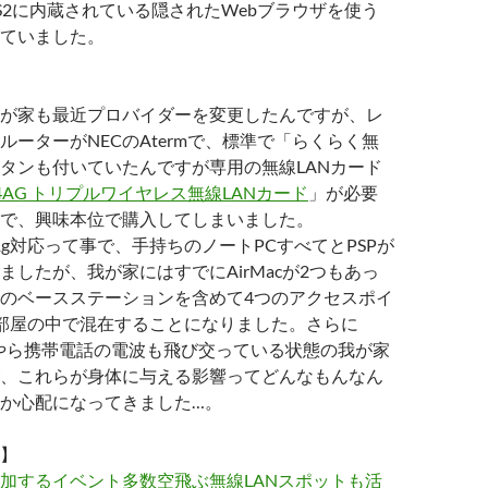
S2に内蔵されている隠されたWebブラウザを使う
ていました。
が家も最近プロバイダーを変更したんですが、レ
ルーターがNECのAtermで、標準で「らくらく無
タンも付いていたんですが専用の無線LANカード
L54AG トリプルワイヤレス無線LANカード
」が必要
で、興味本位で購入してしまいました。
1a/11g対応って事で、手持ちのノートPCすべてとPSPが
ましたが、我が家にはすでにAirMacが2つもあっ
のベースステーションを含めて4つのアクセスポイ
部屋の中で混在することになりました。さらに
h機器やら携帯電話の電波も飛び交っている状態の我が家
、これらが身体に与える影響ってどんなもんなん
か心配になってきました…。
】
加するイベント多数空飛ぶ無線LANスポットも活