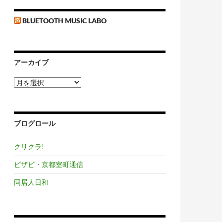
BLUETOOTH MUSIC LABO
アーカイブ
ア
ー
カ
イ
ブ
ブログロール
クリクラ!
ビザビ・京都室町通信
同居人日和