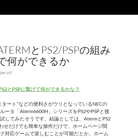
ATERMとPS2/PSPの組み
で何ができるか
SPA 1ST
―PS2とPSPに繋げて何ができるかな？
スタート”などの便利さがウリとなっているNECの
ータ「Aterm6600H」シリーズをPS2やPSPと接
試してみたそうです。結論としては、AtermとPS2
合わせだけでも簡単な操作だけで、ホームページ閲
ク対応ゲームで楽しむことが可能だとか。ホーム