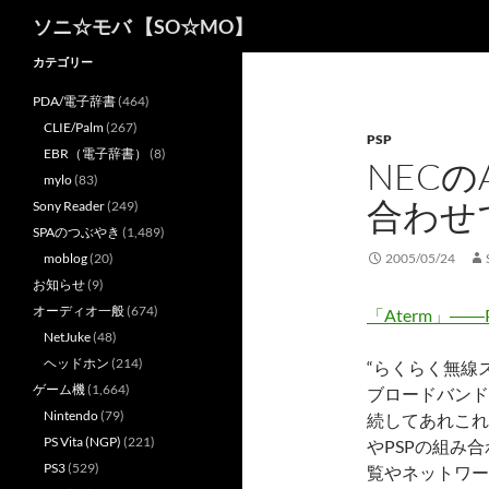
検
ソニ☆モバ 【SO☆MO】
索
カテゴリー
PDA/電子辞書
(464)
CLIE/Palm
(267)
PSP
EBR（電子辞書）
(8)
NECの
mylo
(83)
合わせ
Sony Reader
(249)
SPAのつぶやき
(1,489)
moblog
(20)
2005/05/24
お知らせ
(9)
オーディオ一般
(674)
「Aterm」―
NetJuke
(48)
ヘッドホン
(214)
“らくらく無線
ゲーム機
(1,664)
ブロードバンドル
Nintendo
(79)
続してあれこれ
PS Vita (NGP)
(221)
やPSPの組み
PS3
(529)
覧やネットワー