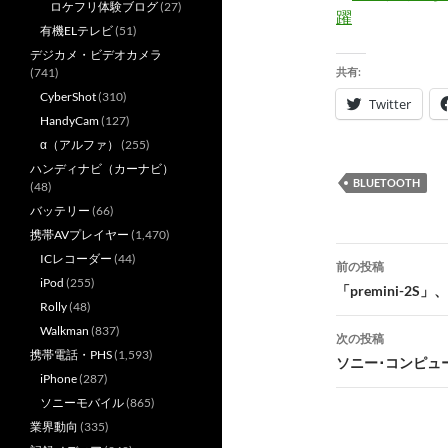
ロケフリ体験ブログ
(27)
躍
有機ELテレビ
(51)
デジカメ・ビデオカメラ
(741)
共有:
CyberShot
(310)
Twitter
HandyCam
(127)
α（アルファ）
(255)
ハンディナビ（カーナビ）
BLUETOOTH
(48)
バッテリー
(66)
携帯AVプレイヤー
(1,470)
投
ICレコーダー
(44)
前の投稿
iPod
(255)
稿
「premini-2S
Rolly
(48)
ナ
Walkman
(837)
次の投稿
携帯電話・PHS
(1,593)
ビ
ソニー･コンピュ
iPhone
(287)
ゲ
ソニーモバイル
(865)
ー
業界動向
(335)