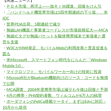
【関連ニュース】
・
ＰＤＡ市場、再浮上――加ＲＩＭ躍進、回復をけん引
・
「ハンドヘルド機世界市場は5四半期連続の下り坂」、米
IDC
・
世界PDA出荷、5期連続で減少
・
無線LAN機器と事業者コードレスが市場規模拡大──MCA
・
無線ICタグや無線パケットを駆使携帯端末で来場者と運
営を支援
・
W3CがMWI発足、モバイルWebの利用改善と普及促進を
図る
・
米Microsoft、スマートフォン時代をにらんだ「Windows
Mobile 5.0」
・
マイクロソフト、モバイルワーカー向けの技術に投資
・
Microsoft社がBluetooth機能向けのソース・コードを無償
で公開
・
MCA調査、2004年度携帯市場は減少も今後は回復と予測
・
4月の携帯・PHS契約者数、ウィルコムが6万人の純増
・
ボーダフォンのFeliCa搭載ケータイ、まずはEdyに対応 –
10月から提供