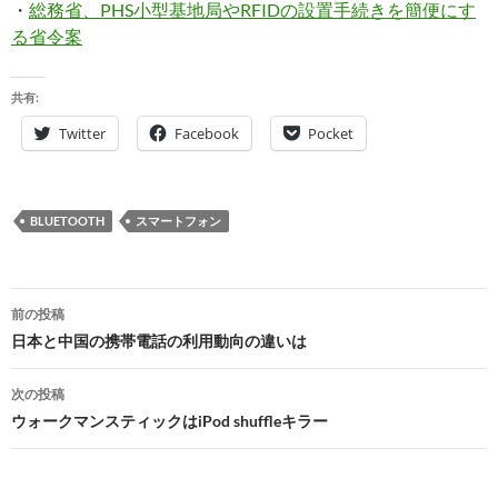
・
総務省、PHS小型基地局やRFIDの設置手続きを簡便にす
る省令案
共有:
Twitter
Facebook
Pocket
BLUETOOTH
スマートフォン
投
前の投稿
稿
日本と中国の携帯電話の利用動向の違いは
ナ
次の投稿
ビ
ウォークマンスティックはiPod shuffleキラー
ゲ