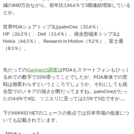
減の840万台ながら、前年比134.6％で3期連続増加している
とか。
世界PDAシェアトップ3はpalmOne（32.6％）、
HP（26.2％）、Dell（11.4％）。統合型端末トップ3は
Nokia（64.5％）、Research in Motion（9.2％）、富士通
（8.5％）。
先だっての
Gartnerの調査
はPDAもスマートフォンもひっく
るめての数字で25%増ってことでしたが、PDA単体での苦
戦は相変わらずというところでしょうか。それにしても統
合型でのノキアの強さが際だってますね。palmOneがたっ
たの4.6%で4位、ソニエリに至っては2.5%で5位ですか…。
下のNIKKEI NETのニュースの焦点では日本市場の低迷につ
いても記載されています。