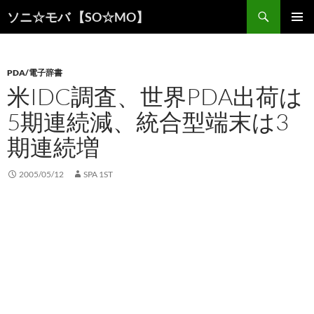
検
ソニ☆モバ 【SO☆MO】
索
コ
メインメ
ン
ニュー
テ
ン
PDA/電子辞書
ツ
米IDC調査、世界PDA出荷は
へ
5期連続減、統合型端末は3
ス
キ
期連続増
ッ
プ
2005/05/12
SPA 1ST