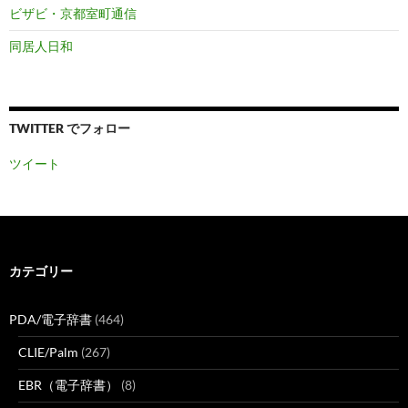
ビザビ・京都室町通信
同居人日和
TWITTER でフォロー
ツイート
カテゴリー
PDA/電子辞書
(464)
CLIE/Palm
(267)
EBR（電子辞書）
(8)