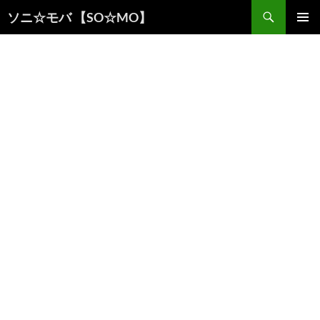
検
ソニ☆モバ 【SO☆MO】
索
コ
メインメ
ン
ニュー
テ
ン
ツ
へ
ス
キ
ッ
プ