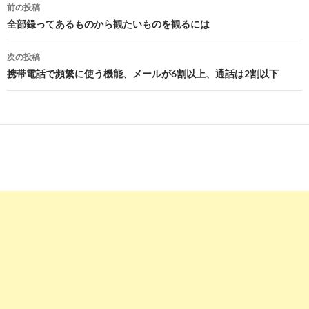
投
前の投稿
稿
全部録ってあるものから観たいものを観るには
ナ
次の投稿
ビ
携帯電話で頻繁に使う機能、メールが6割以上、通話は2割以下
ゲ
ー
シ
ョ
ン