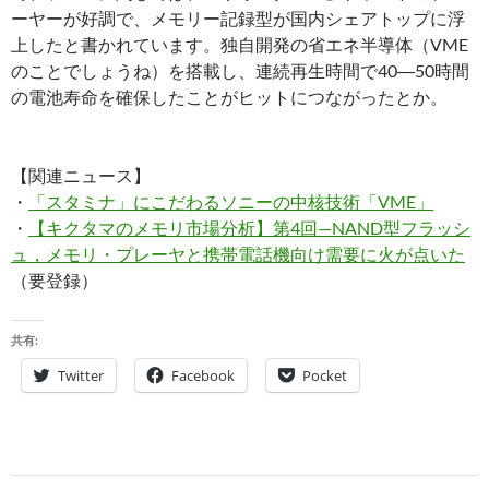
ーヤーが好調で、メモリー記録型が国内シェアトップに浮
上したと書かれています。独自開発の省エネ半導体（VME
のことでしょうね）を搭載し、連続再生時間で40―50時間
の電池寿命を確保したことがヒットにつながったとか。
【関連ニュース】
・
「スタミナ」にこだわるソニーの中核技術「VME」
・
【キクタマのメモリ市場分析】第4回—NAND型フラッシ
ュ，メモリ・プレーヤと携帯電話機向け需要に火が点いた
（要登録）
共有:
Twitter
Facebook
Pocket