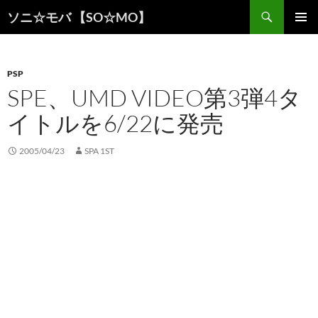
検
ソニ☆モバ 【SO☆MO】
索
コ
メインメ
ン
ニュー
テ
ン
PSP
ツ
SPE、UMD VIDEO第3弾4タ
へ
イトルを6/22に発売
ス
キ
ッ
2005/04/23
SPA 1ST
プ