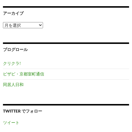
アーカイブ
ア
ー
カ
イ
ブ
ブログロール
クリクラ!
ビザビ・京都室町通信
同居人日和
TWITTER でフォロー
ツイート