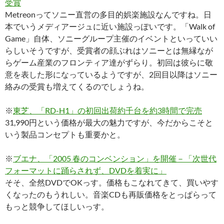
受賞
Metreonってソニー直営の多目的娯楽施設なんですね。日
本でいうメディアージュに近い施設っぽいです。「Walk of
Game」自体、ソニーグループ主催のイベントといっていい
らしいそうですが、受賞者の顔ぶれはソニーとは無縁なが
らゲーム産業のフロンティア達がずらり。初回は彼らに敬
意を表した形になっているようですが、2回目以降はソニー
絡みの受賞も増えてくるのでしょうね。
※
東芝、「RD-H1」の初回出荷約千台を約3時間で完売
31,990円という価格が最大の魅力ですが、今だからこそと
いう製品コンセプトも重要かと。
※
ブエナ、「2005 春のコンベンション」を開催－「次世代
フォーマットに踊らされず、DVDを着実に」
そそ、全然DVDでOKっす。価格もこなれてきて、買いやす
くなったのもうれしい。音楽CDも再販価格をとっぱらって
もっと競争してほしいっす。