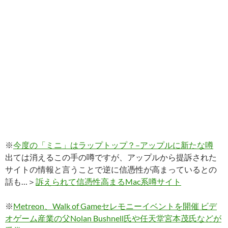
※
今度の「ミニ」はラップトップ？–アップルに新たな噂
出ては消えるこの手の噂ですが、アップルから提訴された
サイトの情報と言うことで逆に信憑性が高まっているとの
話も…＞
訴えられて信憑性高まるMac系噂サイト
※
Metreon、Walk of Gameセレモニーイベントを開催 ビデ
オゲーム産業の父Nolan Bushnell氏や任天堂宮本茂氏などが