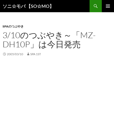
検
ソニ☆モバ 【SO☆MO】
索
コ
メインメ
ン
ニュー
テ
ン
SPAのつぶやき
ツ
3/10のつぶやき～「MZ-
へ
DH10P」は今日発売
ス
キ
ッ
2005/03/10
SPA 1ST
プ