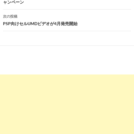
ャンペーン
ナ
ビ
次の投稿
PSP向けセルUMDビデオが4月発売開始
ゲ
ー
シ
ョ
ン