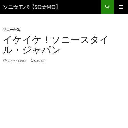
検
ソニ☆モバ 【SO☆MO】
索
コ
メインメ
ン
ニュー
テ
ン
ソニー全体
ツ
イケイケ！ソニースタイ
へ
ル・ジャパン
ス
キ
ッ
2005/03/04
SPA 1ST
プ