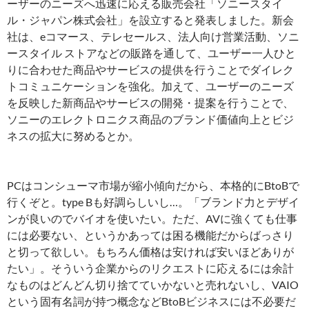
ーザーのニーズへ迅速に応える販売会社「ソニースタイ
ル・ジャパン株式会社」を設立すると発表しました。新会
社は、eコマース、テレセールス、法人向け営業活動、ソニ
ースタイル ストアなどの販路を通して、ユーザー一人ひと
りに合わせた商品やサービスの提供を行うことでダイレク
トコミュニケーションを強化。加えて、ユーザーのニーズ
を反映した新商品やサービスの開発・提案を行うことで、
ソニーのエレクトロニクス商品のブランド価値向上とビジ
ネスの拡大に努めるとか。
PCはコンシューマ市場が縮小傾向だから、本格的にBtoBで
行くぞと。type Bも好調らしいし…。「ブランド力とデザイ
ンが良いのでバイオを使いたい。ただ、AVに強くても仕事
には必要ない、というかあっては困る機能だからばっさり
と切って欲しい。もちろん価格は安ければ安いほどありが
たい」。そういう企業からのリクエストに応えるには余計
なものはどんどん切り捨てていかないと売れないし、VAIO
という固有名詞が持つ概念などBtoBビジネスには不必要だ