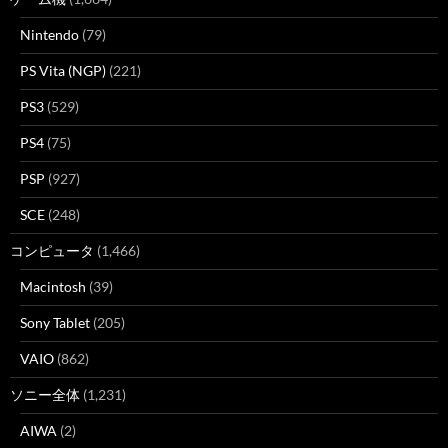
Nintendo
(79)
PS Vita (NGP)
(221)
PS3
(529)
PS4
(75)
PSP
(927)
SCE
(248)
コンピュータ
(1,466)
Macintosh
(39)
Sony Tablet
(205)
VAIO
(862)
ソニー全体
(1,231)
AIWA
(2)