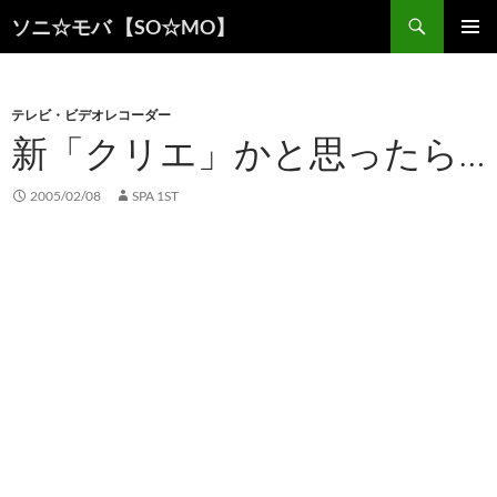
検
ソニ☆モバ 【SO☆MO】
索
コ
メインメ
ン
ニュー
テ
ン
テレビ・ビデオレコーダー
ツ
新「クリエ」かと思ったら…
へ
ス
2005/02/08
SPA 1ST
キ
ッ
プ