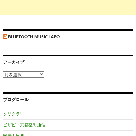
BLUETOOTH MUSIC LABO
アーカイブ
ア
ー
カ
イ
ブ
ブログロール
クリクラ!
ビザビ・京都室町通信
同居人日和