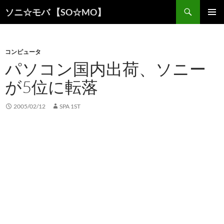
検
ソニ☆モバ 【SO☆MO】
索
コ
メインメ
ン
ニュー
テ
ン
コンピュータ
ツ
パソコン国内出荷、ソニー
へ
が5位に転落
ス
キ
ッ
2005/02/12
SPA 1ST
プ