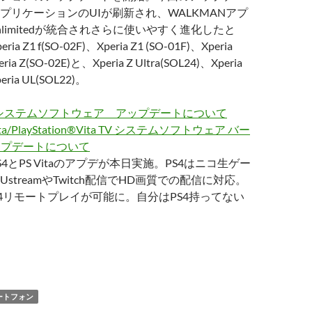
プリケーションのUIが刷新され、WALKMANアプ
 Unlimitedが統合されさらに使いやすく進化したと
 Z1 f(SO-02F)、Xperia Z1 (SO-01F)、Xperia
ria Z(SO-02E)と、Xperia Z Ultra(SOL24)、Xperia
eria UL(SOL22)。
ion®4システムソフトウェア アップデートについて
®Vita/PlayStation®Vita TV システムソフトウェア バー
アップデートについて
4とPS Vitaのアプデが本日実施。PS4はニコ生ゲー
streamやTwitch配信でHD画質での配信に対応。
TVはPS4リモートプレイが可能に。自分はPS4持ってない
14/04/30版ソニー関連トピック〜GWはアプデ祭り
ートフォン