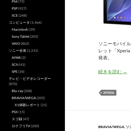
PS4
(75)
PSP
(927)
SCE
(248)
コンピュータ
(1,466)
Macintosh
(39)
Sony Tablet
(205)
ソニーモバイル（
VAIO
(862)
レット「Xperi
ソニー全体
(1,231)
発表。
AIWA
(2)
SCN
(41)
SOM
続きを読む
→
SPE
(34)
テレビ・ビデオレコーダー
(870)
Blu-ray
(208)
XPERIA
BRAVIA/WEGA
(205)
X1体験レポート
(21)
PSX
(15)
スゴ録
(47)
ロケフリTV
(200)
BRAVIA/WEGA
,
ソ