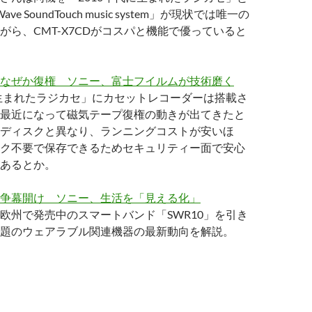
ve SoundTouch music system」が現状では唯一の
がら、CMT-X7CDがコスパと機能で優っていると
なぜか復権 ソニー、富士フイルムが技術磨く
に生まれたラジカセ」にカセットレコーダーは搭載さ
最近になって磁気テープ復権の動きが出てきたと
ディスクと異なり、ランニングコストが安いほ
ク不要で保存できるためセキュリティー面で安心
あるとか。
争幕開け ソニー、生活を「見える化」
欧州で発売中のスマートバンド「SWR10」を引き
題のウェアラブル関連機器の最新動向を解説。
14/05/07版ソニー関連トピック〜CMT-X7CDは2010年代生