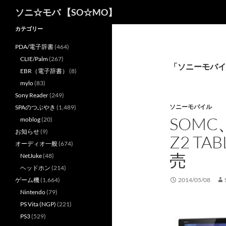
検
ソニ☆モバ 【SO☆MO】
索
カテゴリー
PDA/電子辞書
(464)
CLIE/Palm
(267)
「ソニーモバイ
EBR（電子辞書）
(8)
mylo
(83)
Sony Reader
(249)
ソニーモバイル
SPAのつぶやき
(1,489)
SOMC、
moblog
(20)
お知らせ
(9)
Z2 T
オーディオ一般
(674)
売
NetJuke
(48)
ヘッドホン
(214)
ゲーム機
(1,664)
2014/05/08
Nintendo
(79)
PS Vita (NGP)
(221)
PS3
(529)