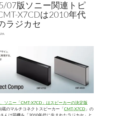
/05/07版ソニー関連トピ
MT-X7CDは2010年代
のラジカセ
SPA
、ソニー「CMT-X7CD」はスピーカーの決定版
内蔵のマルチコネクトスピーカー「
CMT-X7CD
」の
さんは同機を「2010年代に生まれたラジカセ」と