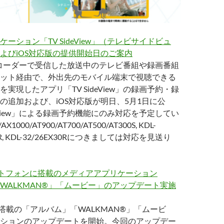
ーション「TV SideView」（テレビサイドビュ
よびiOS対応版の提供開始日のご案内
コーダーで受信した放送中のテレビ番組や録画番組
ット経由で、外出先のモバイル端末で視聴できる
実現したアプリ「TV SideView」の録画予約・録
の追加および、iOS対応版が明日、5月1日に公
deView」による録画予約機能にのみ対応を予定してい
AX1000/AT900/AT700/AT500/AT300S, KDL-
80R, KDL-32/26EX30Rにつきましては対応を見送り
スマートフォンに搭載のメディアアプリケーション
WALKMAN®」「ムービー」のアップデート実施
ria搭載の「アルバム」「WALKMAN®」「ムービ
ションのアップデートを開始。今回のアップデー