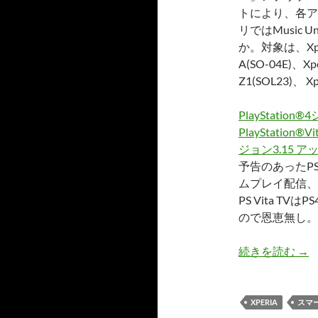
トにより、各ア
リではMusic
か。対象は、Xperia
A(SO-04E)、Xpe
Z1(SOL23)、 Xp
PlayStat
PlayStation
ジョン3.15 
予告のあったPS
ムプレイ配信、U
PS Vita 
ので恩恵無し。
20
続きを読む
→
XPERIA
スマ