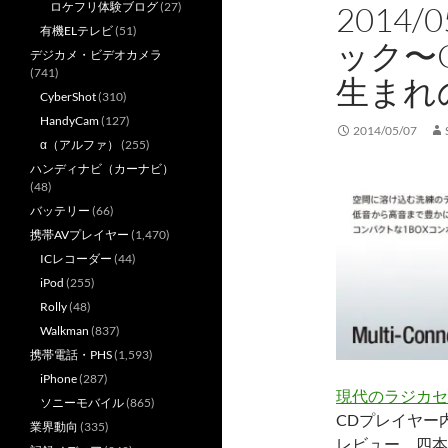
ロケフリ体験ブログ
(27)
2014
有機ELテレビ
(51)
ック〜C
デジカメ・ビデオカメラ
(741)
生まれ
CyberShot
(310)
HandyCam
(127)
2014/05/07
α（アルファ）
(255)
ハンディナビ（カーナビ）
(48)
バッテリー
(66)
携帯AVプレイヤー
(1,470)
ICレコーダー
(44)
iPod
(255)
Rolly
(48)
Walkman
(837)
携帯電話・PHS
(1,593)
iPhone
(287)
現代のラジカセ
ソニーモバイル
(865)
CDプレイヤー
業界動向
(335)
レビュー。四本