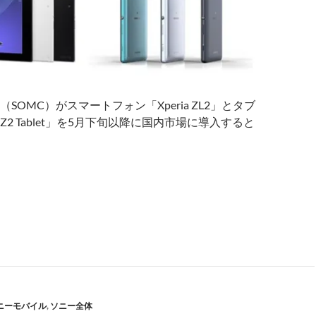
SOMC）がスマートフォン「Xperia ZL2」とタブ
a Z2 Tablet」を5月下旬以降に国内市場に導入すると
C、Xperia ZL2とXperia Z2 Tabletを5月下旬以降に発売
ニーモバイル
,
ソニー全体