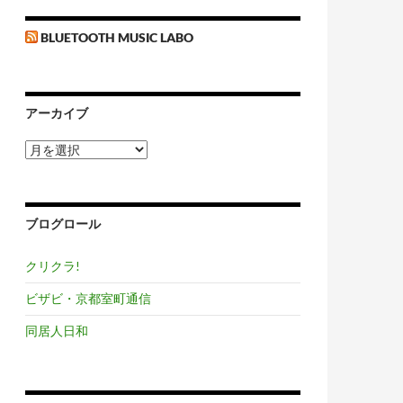
BLUETOOTH MUSIC LABO
アーカイブ
ア
ー
カ
イ
ブ
ブログロール
クリクラ!
ビザビ・京都室町通信
同居人日和