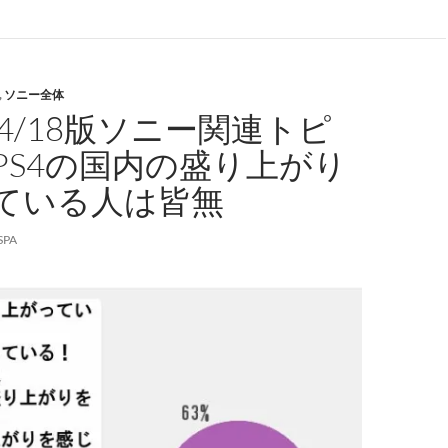
,
ソニー全体
/04/18版ソニー関連トピ
PS4の国内の盛り上がり
ている人は皆無
SPA