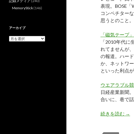
記録メディア
(240)
表現。BOSE「Wa
MemoryStick
(146)
コンペチターな
思うとのこと。
アーカイブ
「磁気テープ」
ア
「2010年代
ー
れてませんが、
カ
イ
の報道。ハード
ブ
か、ネットワー
といった利点が
ウエアラブル競
日経産業新聞。
合いに、巷で話
20
続きを読む
→