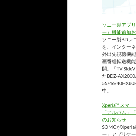
ソニー製アプリケ
ー）機能追加お
ソニー製BDレ
を、インターネ
外出先視聴機能を
画番組転送機能
開。「TV Si
たBDZ-AX2000/
55/46/40HX
中。
Xperia™ 
「アルバム」「
のお知らせ
SOMCがXpe
ー」アプリケー