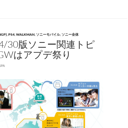
NGP)
,
PS4
,
WALKMAN
,
ソニーモバイル
,
ソニー全体
/04/30版ソニー関連トピ
GWはアプデ祭り
SPA