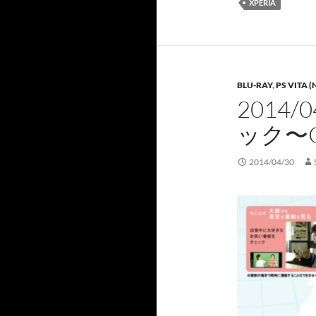
XPERIA
BLU-RAY
,
PS VITA (
2014
ック〜
2014/04/30