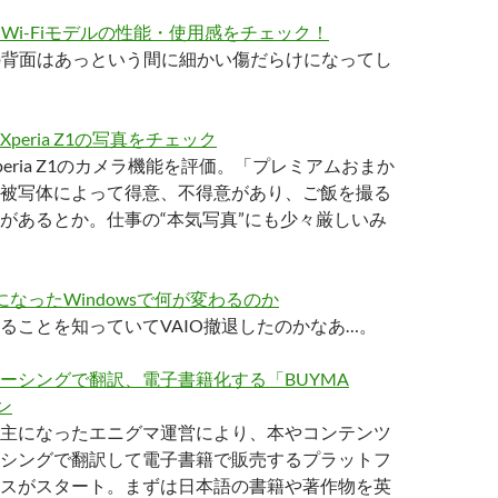
Ultra」Wi-Fiモデルの性能・使用感をチェック！
traの背面はあっという間に細かい傷だらけになってし
peria Z1の写真をチェック
eria Z1のカメラ機能を評価。「プレミアムおまか
被写体によって得意、不得意があり、ご飯を撮る
があるとか。仕事の“本気写真”にも少々厳しいみ
なったWindowsで何が変わるのか
ることを知っていてVAIO撤退したのかなあ…。
ーシングで翻訳、電子書籍化する「BUYMA
ン
主になったエニグマ運営により、本やコンテンツ
シングで翻訳して電子書籍で販売するプラットフ
スがスタート。まずは日本語の書籍や著作物を英