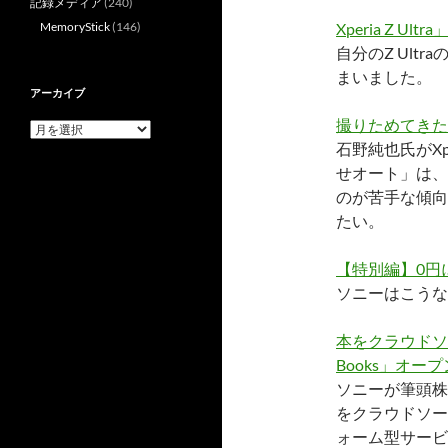
記録メディア
(240)
MemoryStick
(146)
Xperia Z 
自分のZ Ul
まいました。
アーカイブ
撮りためてきたX
ア
ー
石野純也氏がXp
カ
せオート」は、
イ
のが苦手な傾向
ブ
たい。
【特別編】0円に
ソニーはこうな
本をクラウドソ
Books」オープ
ソニーが筆頭株
をクラウドソー
ォーム型サービ