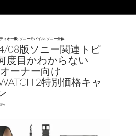
ディオ一般
,
ソニーモバイル
,
ソニー全体
/04/08版ソニー関連トピ
何度目かわからない
IAオーナー向け
TWATCH 2特別価格キャ
ン
SPA