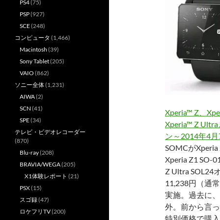
PS4
(75)
PSP
(927)
SCE
(248)
コンピュータ
(1,466)
Macintosh
(39)
Sony Tablet
(205)
VAIO
(862)
ソニー全体
(1,231)
AIWA
(2)
SCN
(41)
Xperia™ Z、Xpe
SPE
(34)
Xperia™ Z 
テレビ・ビデオレコーダー
ン～2014年4
(870)
SOMCがXperia 
Blu-ray
(208)
Xperia Z1 SO-
BRAVIA/WEGA
(205)
Z Ultra SO
X1体験レポート
(21)
11,238円（
PSX
(15)
実施。過去に、S
スゴ録
(47)
外。前から言っ
ロケフリTV
(200)
特別価格で購入