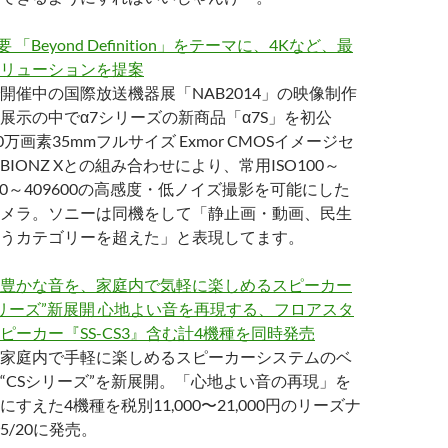
要 「Beyond Definition」をテーマに、4Kなど、最
リューションを提案
開催中の国際放送機器展「NAB2014」の映像制作
展示の中でα7シリーズの新商品「α7S」を初公
0万画素35mmフルサイズ Exmor CMOSイメージセ
IONZ Xとの組み合わせにより、常用ISO100～
張50～409600の高感度・低ノイズ撮影を可能にした
メラ。ソニーは同機をして「静止画・動画、民生
うカテゴリーを超えた」と表現してます。
豊かな音を、家庭内で気軽に楽しめるスピーカー
シリーズ”新展開 心地よい音を再現する、フロアスタ
ピーカー『SS-CS3』含む計4機種を同時発売
家庭内で手軽に楽しめるスピーカーシステムのベ
“CSシリーズ”を新展開。「心地よい音の再現」を
すえた4機種を税別11,000〜21,000円のリーズナ
/20に発売。