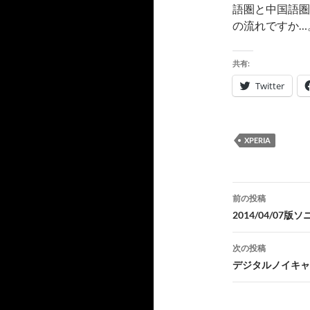
語圏と中国語圏
の流れですか…
共有:
Twitter
XPERIA
投
前の投稿
稿
2014/04/0
ナ
次の投稿
ビ
デジタルノイキャン
ゲ