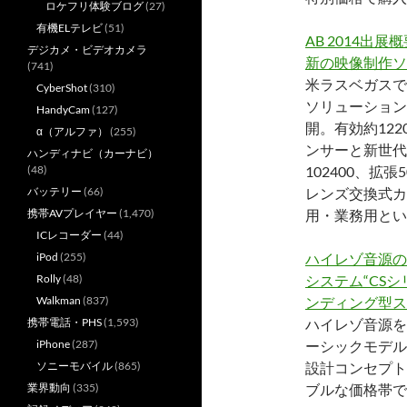
ロケフリ体験ブログ
(27)
有機ELテレビ
(51)
AB 2014出展概
デジカメ・ビデオカメラ
新の映像制作ソ
(741)
米ラスベガスで
CyberShot
(310)
ソリューション
HandyCam
(127)
開。有効約122
α（アルファ）
(255)
ンサーと新世代B
ハンディナビ（カーナビ）
(48)
102400、拡
バッテリー
(66)
レンズ交換式カ
携帯AVプレイヤー
(1,470)
用・業務用とい
ICレコーダー
(44)
iPod
(255)
ハイレゾ音源の
Rolly
(48)
システム“CS
Walkman
(837)
ンディング型ス
携帯電話・PHS
(1,593)
ハイレゾ音源を
iPhone
(287)
ーシックモデル
ソニーモバイル
(865)
設計コンセプトに
業界動向
(335)
ブルな価格帯で5