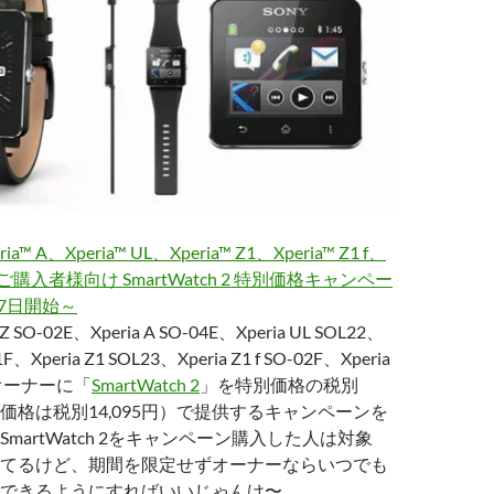
ria™ A、Xperia™ UL、Xperia™ Z1、Xperia™ Z1 f、
Ultraご購入者様向け SmartWatch 2 特別価格キャンペー
月7日開始～
Z SO-02E、Xperia A SO-04E、Xperia UL SOL22、
01F、Xperia Z1 SOL23、Xperia Z1 f SO-02F、Xperia
L24オーナーに「
SmartWatch 2
」を特別価格の税別
通常価格は税別14,095円）で提供するキャンペーンを
martWatch 2をキャンペーン購入した人は対象
てるけど、期間を限定せずオーナーならいつでも
できるようにすればいいじゃんけ〜。