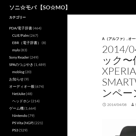
検
ソニ☆モバ 【SO☆MO】
索
カテゴリー
PDA/電子辞書
(464)
CLIE/Palm
(267)
Α（アルファ）
,
オー
EBR（電子辞書）
(8)
2014
mylo
(83)
ック〜
Sony Reader
(249)
SPAのつぶやき
(1,489)
XPER
moblog
(20)
SMAR
お知らせ
(9)
オーディオ一般
(674)
ンペー
NetJuke
(48)
ヘッドホン
(214)
2014/04/08
ゲーム機
(1,664)
Nintendo
(79)
PS Vita (NGP)
(221)
PS3
(529)