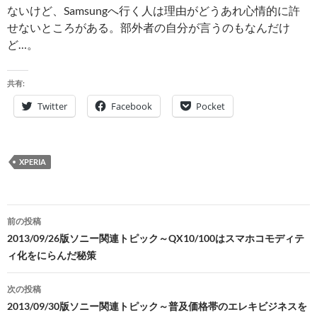
ないけど、Samsungへ行く人は理由がどうあれ心情的に許
せないところがある。部外者の自分が言うのもなんだけ
ど…。
共有:
Twitter
Facebook
Pocket
XPERIA
投
前の投稿
稿
2013/09/26版ソニー関連トピック～QX10/100はスマホコモディテ
ィ化をにらんだ秘策
ナ
ビ
次の投稿
2013/09/30版ソニー関連トピック～普及価格帯のエレキビジネスを
ゲ