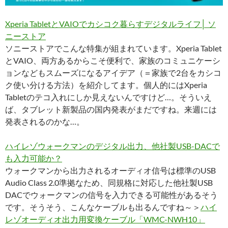
Xperia TabletとVAIOでカシコク暮らすデジタルライフ│ ソ
ニーストア
ソニーストアでこんな特集が組まれています。Xperia Tablet
とVAIO、両方あるからこそ便利で、家族のコミュニケーシ
ョンなどもスムーズになるアイデア（＝家族で2台をカシコ
ク使い分ける方法）を紹介してます。個人的にはXperia
Tabletのテコ入れにしか見えないんですけど…。そういえ
ば、タブレット新製品の国内発表がまだですね。来週には
発表されるのかな…。
ハイレゾウォークマンのデジタル出力、他社製USB-DACで
も入力可能か？
ウォークマンから出力されるオーディオ信号は標準のUSB
Audio Class 2.0準拠なため、同規格に対応した他社製USB
DACでウォークマンの信号を入力できる可能性があるそう
です。そうそう、こんなケーブルも出るんですね～＞
ハイ
レゾオーディオ出力用変換ケーブル「WMC-NWH10」