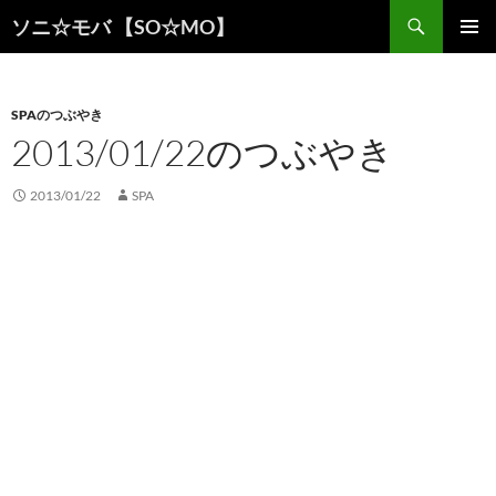
検
ソニ☆モバ 【SO☆MO】
索
コ
メインメ
ン
ニュー
テ
ン
SPAのつぶやき
ツ
2013/01/22のつぶやき
へ
ス
2013/01/22
SPA
キ
ッ
プ