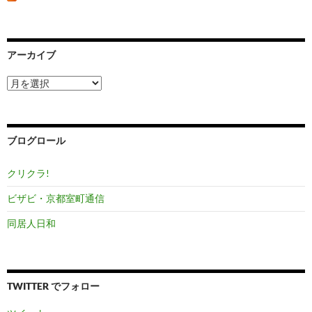
アーカイブ
ア
ー
カ
イ
ブ
ブログロール
クリクラ!
ビザビ・京都室町通信
同居人日和
TWITTER でフォロー