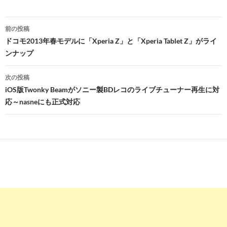
投
前の投稿
稿
ドコモ2013年春モデルに「Xperia Z」と「Xperia Tablet Z」がライ
ンナップ
ナ
ビ
次の投稿
iOS版Twonky Beamがソニー製BDレコのライブチューナー再生に対
ゲ
応～nasneにも正式対応
ー
シ
ョ
ン