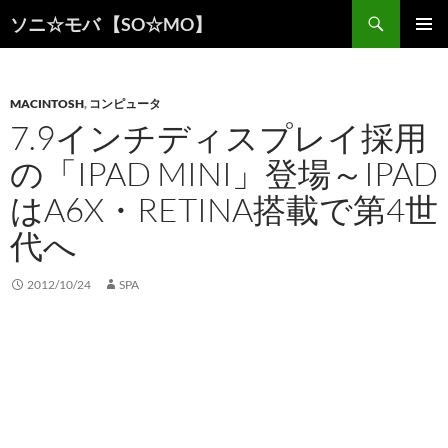
検
ソニ☆モバ 【SO☆MO】
索
コ
メインメ
ン
ニュー
テ
ン
MACINTOSH
,
コンピュータ
ツ
7.9インチディスプレイ採用
へ
の「IPAD MINI」登場～IPAD
ス
キ
はA6X・RETINA搭載で第4世
ッ
プ
代へ
2012/10/24
SPA