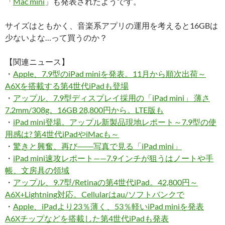
「
Mac mini
」も発表されたようです。
サイズはともかく、音楽系アプリの運用を考えると16GBは
少ないよな…って買うのか？
【関連ニュース】
・
Apple、7.9型のiPad miniを発表。11月から順次出荷～
A6Xを搭載する第4世代iPadも登場
・
アップル、7.9型ディスプレイ採用の「iPad mini」 薄さ
7.2mm/308g。16GB 28,800円から。LTE版も
・
iPad mini登場。アップル新製品現地レポート～7.9型の使
用感は? 第4世代iPadやiMacも～
・
驚きと興奮、再び――写真で見る「iPad mini」
・
iPad mini速攻レポート——7.9インチが狙うはノートや手
帳、文房具の領域
・
アップル、9.7型/Retinaの第4世代iPad。42,800円～
A6X+Lightning対応。Cellularはau/ソフトバンクで
・
Apple、iPadより23％薄く、53％軽いiPad miniを発表
A6Xチップなどを搭載した第4世代iPadも発表