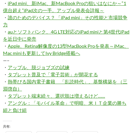
・
iPad mini、新iMac、新MacBook Proの狙いはなにか～“1
億台超え”iPad次の一手。アップル発表会詳報～
・
誰のためのデバイス？ 「iPad mini」その性能と市場競争
力
・
auとソフトバンク、4G LTE対応のiPad miniと第4世代iPad
を近日中に発売
・
Apple、Retina解像度の13型MacBook Proを発表～iMac、
Mac miniも更新してIvy Bridge搭載へ
—–
・
アップル、脱ジョブズの試練
・
タブレット普及で「電子芸術」が開花する
・
熱帯びる国内電子書籍 「乱読時代」、基盤構築を （三
淵啓自）
・
タブレット端末続々、選択肢は増えるけど……
・
アングル：「モバイル革命」で明暗、米ＩＴ企業の勝ち
組と負け組
共有: