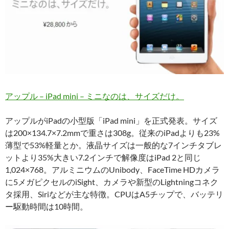
アップル – iPad mini – ミニなのは、サイズだけ。
アップルがiPadの小型版「iPad mini」を正式発表。サイズ
は200×134.7×7.2mmで重さは308g。従来のiPadよりも23%
薄型で53%軽量とか。液晶サイズは一般的な7インチタブレ
ットより35%大きい7.2インチで解像度はiPad 2と同じ
1,024×768。アルミニウムのUnibody、FaceTime HDカメラ
に5メガピクセルのiSight、カメラや新型のLightningコネク
タ採用、Siriなどが主な特徴。CPUはA5チップで、バッテリ
ー駆動時間は10時間。