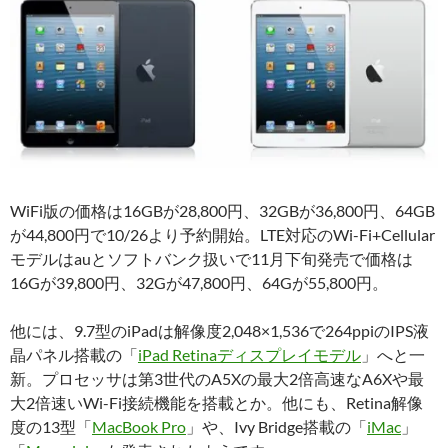
WiFi版の価格は16GBが28,800円、32GBが36,800円、64GB
が44,800円で10/26より予約開始。LTE対応のWi-Fi+Cellular
モデルはauとソフトバンク扱いで11月下旬発売で価格は
16Gが39,800円、32Gが47,800円、64Gが55,800円。
他には、9.7型のiPadは解像度2,048×1,536で264ppiのIPS液
晶パネル搭載の「
iPad Retinaディスプレイモデル
」へと一
新。プロセッサは第3世代のA5Xの最大2倍高速なA6Xや最
大2倍速いWi-Fi接続機能を搭載とか。他にも、Retina解像
度の13型「
MacBook Pro
」や、Ivy Bridge搭載の「
iMac
」