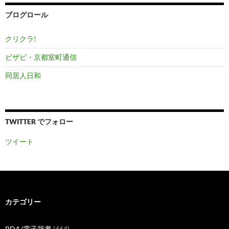
ブ
ブログロール
クリクラ!
ビザビ・京都室町通信
同居人日和
TWITTER でフォロー
ツイート
カテゴリー
PDA/電子辞書
(464)