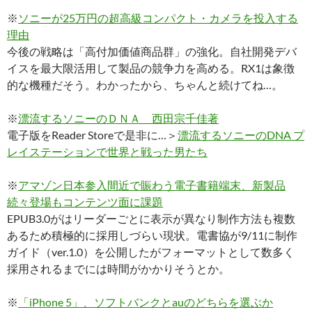
※
ソニーが25万円の超高級コンパクト・カメラを投入する
理由
今後の戦略は「高付加価値商品群」の強化。自社開発デバ
イスを最大限活用して製品の競争力を高める。RX1は象徴
的な機種だそう。わかったから、ちゃんと続けてね…。
※
漂流するソニーのＤＮＡ 西田宗千佳著
電子版をReader Storeで是非に…＞
漂流するソニーのDNA プ
レイステーションで世界と戦った男たち
※
アマゾン日本参入間近で賑わう電子書籍端末、新製品
続々登場もコンテンツ面に課題
EPUB3.0がはリーダーごとに表示が異なり制作方法も複数
あるため積極的に採用しづらい現状。電書協が9/11に制作
ガイド（ver.1.0）を公開したがフォーマットとして数多く
採用されるまでには時間がかかりそうとか。
※
「iPhone 5」、ソフトバンクとauのどちらを選ぶか