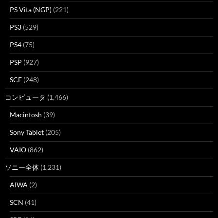
PS Vita (NGP)
(221)
PS3
(529)
PS4
(75)
PSP
(927)
SCE
(248)
コンピュータ
(1,466)
Macintosh
(39)
Sony Tablet
(205)
VAIO
(862)
ソニー全体
(1,231)
AIWA
(2)
SCN
(41)