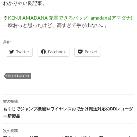
わかりやい良記事。
※
KENJI AMADANA 充電できるバッグ- amadana(アマダナ)
一瞬おっと思ったけど、高すぎて手が出ない…。
共有:
Twitter
Facebook
Pocket
BLUETOOTH
投
前の投稿
稿
もくじでジャンプ機能やワイヤレスおでかけ転送対応のBDレコーダ
ー新製品
ナ
ビ
次の投稿