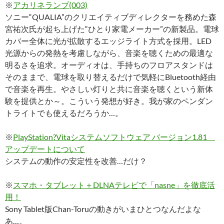
※
アカリネランプ(003)
ソニー“QUALIA”のクリエイティブディレクターを務めた森
宮祐次氏が起ち上げた“ひとり家電メーカー”の新製品。電球
カバー全体に光が拡散するエッジライト方式を採用。LED
光源からの発熱を考慮しながら、音楽を聴くための最適な
明るさを追求。オーディオは、手持ちのフロアスタンドは
そのままで、電球を取り替えるだけで気軽にBluetooth経由
で音楽を再生。やさしい灯りと共に音楽を聴くという新体
験を提供とか～。こういう発想が好き。我が家のペンダン
トライトでも使えるだろうか…。
※
PlayStation?Vitaシステムソフトウェア バージョン1.81
アップデートについて
システムの動作の安定性を改善…だけ？
※
スマホ・タブレット＋DLNAテレビで「nasne」を徹底活
用！
Sony Tablet版Chan-Toruの動きがいまひとつなんだよな
あ…。