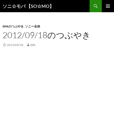
検
ソニ☆モバ 【SO☆MO】
索
コ
メインメ
ン
ニュー
テ
ン
SPAのつぶやき
,
ソニー全体
ツ
2012/09/18のつぶやき
へ
ス
2012/09/18
SPA
キ
ッ
プ