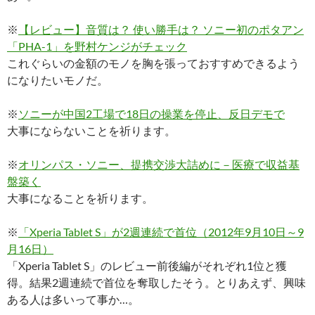
※
【レビュー】音質は？ 使い勝手は？ ソニー初のポタアン
「PHA-1」を野村ケンジがチェック
これぐらいの金額のモノを胸を張っておすすめできるよう
になりたいモノだ。
※
ソニーが中国2工場で18日の操業を停止、反日デモで
大事にならないことを祈ります。
※
オリンパス・ソニー、提携交渉大詰めに－医療で収益基
盤築く
大事になることを祈ります。
※
「Xperia Tablet S」が2週連続で首位（2012年9月10日～9
月16日）
「Xperia Tablet S」のレビュー前後編がそれぞれ1位と獲
得。結果2週連続で首位を奪取したそう。とりあえず、興味
ある人は多いって事か…。