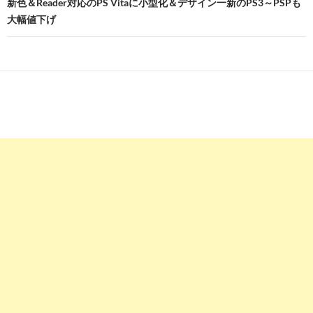
新色＆Reader対応のPS Vitaに小型化＆デザイン一新のPS3～PSPも
ゲ
大幅値下げ
ー
シ
ョ
ン