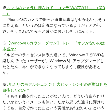
※
スマホのカメラに押されて、コンデジの存在は……（第3
回）
「iPhone 4Sのカメラで撮った食事写真はなぜかおいしそう
に見える、というのは定説になっているようだ」との記
述。そう言われてみると確かにおいしそうにみえる。
※
【Windows 8カウントダウン】 トレードオフがないのは
本当か?
ドルビーのライセンス体系の違いで、Windows 7でDVDを
楽しんでいたユーザーが、Windows 8にアップグレードし
たとたん、再生ができなくなってしまう可能性があると
か。
※
5年ぶりのモデルチェンジ！ 大ヒットシンセの新型は何を
目指したのか？
「そもそも曲を作ったことがない人は、どういう曲を作り
たいかというイメージも無い。だから思った通りに弾けな
くても、自分で作った曲という実感があればいい」という