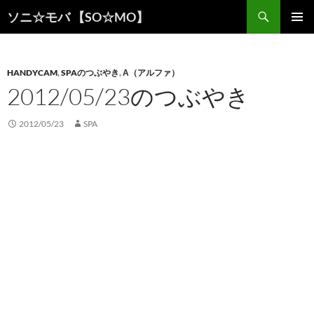
検
ソニ☆モバ 【SO☆MO】
索
コ
メインメ
ン
ニュー
テ
ン
HANDYCAM
,
SPAのつぶやき
,
Α（アルファ）
ツ
2012/05/23のつぶやき
へ
ス
2012/05/23
SPA
キ
ッ
プ