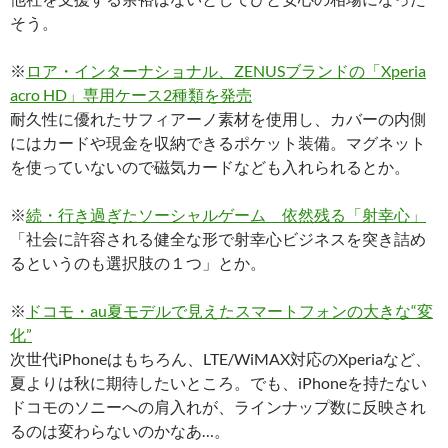
そう。
※
ロア・インターナショナル、ZENUSブランドの「Xperia
acro HD」専用ケース2種類を発売
耐久性に優れたサフィアーノ素材を使用し、カバーの内側
にはカードや現金を収納できるポケット装備。マグネット
を使っていないので磁気カードなども入れられるとか。
※
続・行き過ぎたソーシャルゲーム 依然残る「射幸心」
「社会に許容される健全な形で射幸心ビジネスを突き詰め
るというのも選択肢の１つ」とか。
※
ドコモ・au夏モデルで見えたスマートフォンの大きな“変
化”
次世代iPhoneはもちろん、LTE/WiMAX対応のXperiaなど、
夏よりは秋に期待したいところ。でも、iPhoneを持たない
ドコモのソニーへの肩入れが、ラインナップ数に反映され
るのは変わらないのかなあ…。