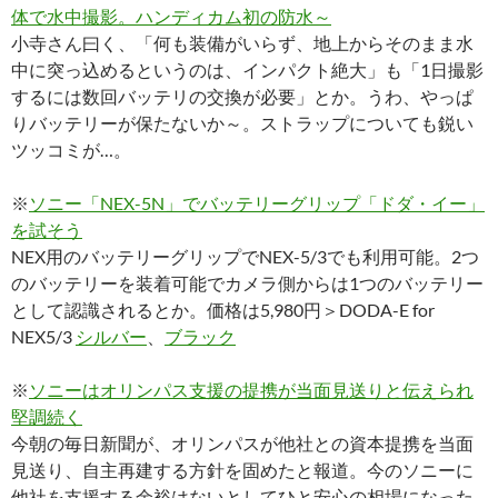
体で水中撮影。ハンディカム初の防水～
小寺さん曰く、「何も装備がいらず、地上からそのまま水
中に突っ込めるというのは、インパクト絶大」も「1日撮影
するには数回バッテリの交換が必要」とか。うわ、やっぱ
りバッテリーが保たないか～。ストラップについても鋭い
ツッコミが…。
※
ソニー「NEX-5N」でバッテリーグリップ「ドダ・イー」
を試そう
NEX用のバッテリーグリップでNEX-5/3でも利用可能。2つ
のバッテリーを装着可能でカメラ側からは1つのバッテリー
として認識されるとか。価格は5,980円＞DODA-E for
NEX5/3
シルバー
、
ブラック
※
ソニーはオリンパス支援の提携が当面見送りと伝えられ
堅調続く
今朝の毎日新聞が、オリンパスが他社との資本提携を当面
見送り、自主再建する方針を固めたと報道。今のソニーに
他社を支援する余裕はないとしてひと安心の相場になった