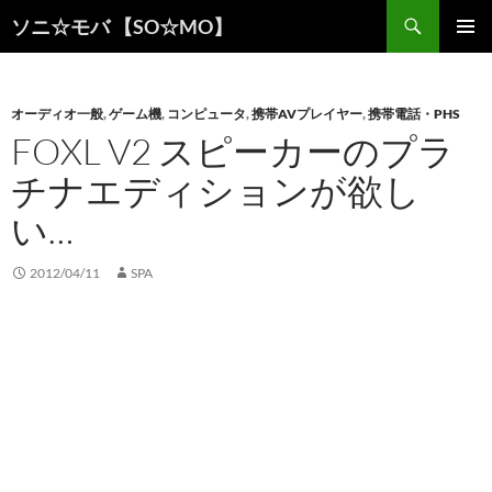
検
ソニ☆モバ 【SO☆MO】
索
コ
メインメ
ン
ニュー
テ
ン
オーディオ一般
,
ゲーム機
,
コンピュータ
,
携帯AVプレイヤー
,
携帯電話・PHS
ツ
FOXL V2 スピーカーのプラ
へ
チナエディションが欲し
ス
キ
い…
ッ
プ
2012/04/11
SPA