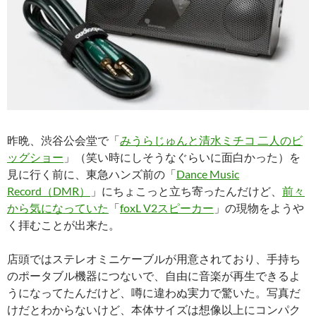
昨晩、渋谷公会堂で「
みうらじゅんと清水ミチコ 二人のビ
ッグショー
」（笑い時にしそうなぐらいに面白かった）を
見に行く前に、東急ハンズ前の「
Dance Music
Record（DMR）
」にちょこっと立ち寄ったんだけど、
前々
から気になっていた
「
foxL V2スピーカー
」の現物をようや
く拝むことが出来た。
店頭ではステレオミニケーブルが用意されており、手持ち
のポータブル機器につないで、自由に音楽が再生できるよ
うになってたんだけど、噂に違わぬ実力で驚いた。写真だ
けだとわからないけど、本体サイズは想像以上にコンパク