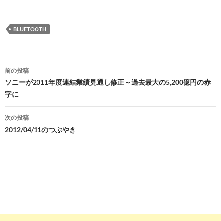
BLUETOOTH
投
前の投稿
稿
ソニーが2011年度連結業績見通し修正～過去最大の5,200億円の赤
字に
ナ
ビ
次の投稿
2012/04/11のつぶやき
ゲ
ー
シ
ョ
ン