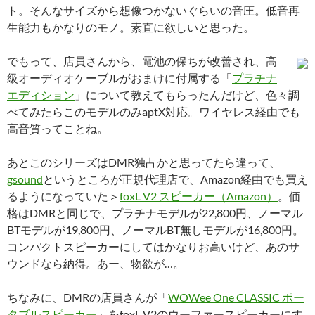
ト。そんなサイズから想像つかないぐらいの音圧。低音再
生能力もかなりのモノ。素直に欲しいと思った。
でもって、店員さんから、電池の保ちが改善され、高
級オーディオケーブルがおまけに付属する「
プラチナ
エディション
」について教えてもらったんだけど、色々調
べてみたらこのモデルのみaptX対応。ワイヤレス経由でも
高音質ってことね。
あとこのシリーズはDMR独占かと思ってたら違って、
gsound
というところが正規代理店で、Amazon経由でも買え
るようになっていた＞
foxL V2 スピーカー（Amazon）
。価
格はDMRと同じで、プラチナモデルが22,800円、ノーマル
BTモデルが19,800円、ノーマルBT無しモデルが16,800円。
コンパクトスピーカーにしてはかなりお高いけど、あのサ
ウンドなら納得。あー、物欲が…。
ちなみに、DMRの店員さんが「
WOWee One CLASSIC ポー
タブルスピーカー
」をfoxL V2のウーファースピーカーにす