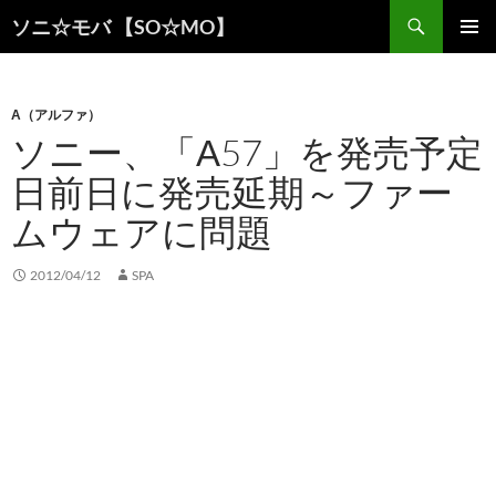
検
ソニ☆モバ 【SO☆MO】
索
コ
メインメ
ン
ニュー
テ
ン
Α（アルファ）
ツ
ソニー、「Α57」を発売予定
へ
日前日に発売延期～ファー
ス
キ
ムウェアに問題
ッ
プ
2012/04/12
SPA