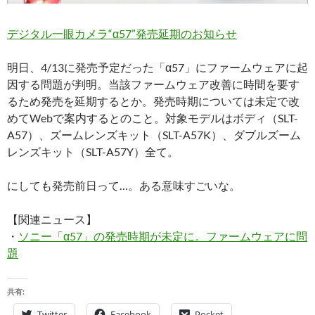
デジタル一眼カメラ“α57”発売延期のお知らせ
明日、4/13に発売予定だった「α57」にファームウェアに起
因する問題が判明。当該ファームウェア改善に時間を要す
るため発売を延期するとか。発売時期については未定で改
めてWebで案内するとのこと。対象モデルはボディ（SLT-
A57）、ズームレンズキット（SLT-A57K）、ダブルズーム
レンズキット（SLT-A57Y）全て。
にしても発売前日って…。ある意味すごいな。
【関連ニュース】
・
ソニー「α57」の発売時期が未定に。ファームウェアに問
題
共有:
Twitter
Facebook
Pocket