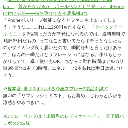
fan」
、
首からかけるか、ボールペンとして使うか、iPhone
に付けるか――持ち運びできる扇風機3つ
「Phoneがスリープ状能になるとファンも止まってしま
う」そうな…。これに1,260円もだすなら、「
クイッククー
ル ミニ
」を2個買った方が幸せになれるのでは。送料無料で
1個525円だもの…ってなこと書いてたらポチっとなしたも
のがタイミング良く届いたので。瞬間冷却と言うだけあっ
て、ほんの一瞬だけどリフレッシュにはなる。作りもしっ
かりしてて、卓上使いもOK。ちなみに動作時間はアルカリ
単3乾電池1本で3時間。エネループ2本あれば半日は過ごせ
そう。
※
夏本番! 暑さを和らげる冷感スプレー3製品を試す
無印の「リフレッシュミスト」もお薦め。じわっと広がる
涼感がやみつきに…。
※
J.K.ローリングは「出版界のレディオヘッド」、電子版ハ
リポタの波紋