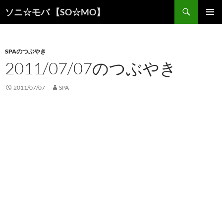
検
ソニ☆モバ 【SO☆MO】
索
コ
メインメ
ン
ニュー
テ
ン
SPAのつぶやき
ツ
2011/07/07のつぶやき
へ
ス
2011/07/07
SPA
キ
ッ
プ