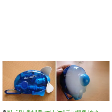
※
涼しさ持ち歩き!! iPhone用ポータブル扇風機「dock