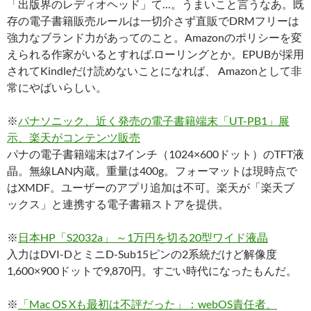
「出版界のレディオヘッド」て…。うまいこと言うなあ。既
存の電子書籍販売ルールは一切介さず直販でDRMフリーは
強力なブランド力があってのこと。Amazonのポリシーを変
えられる作家がいるとすれば.ローリングとか。EPUBが採用
されてKindleだけ読めないことになれば、 Amazonとして非
常にやばいらしい。
※
パナソニック、近く発売の電子書籍端末「UT-PB1」展
示、楽天がコンテンツ販売
パナの電子書籍端末は7インチ（1024×600ドット）のTFT液
晶。無線LAN内蔵。重量は400g。フォーマットは現時点で
はXMDF。ユーザーのアプリ追加は不可。楽天が「楽天ブ
ックス」と連携する電子書籍ストアを提供。
※
日本HP「S2032a」 ～1万円を切る20型ワイド液晶
入力はDVI-DとミニD-Sub15ピンの2系統だけど解像度
1,600×900ドットで9,870円。すごい時代になったもんだ。
※
「Mac OS Xも最初は不評だった」：webOS責任者、