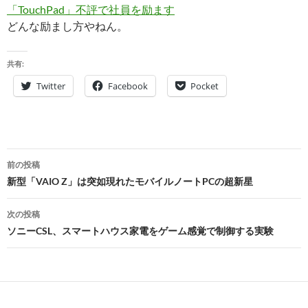
「TouchPad」不評で社員を励ます
どんな励まし方やねん。
共有:
Twitter
Facebook
Pocket
投
前の投稿
稿
新型「VAIO Z」は突如現れたモバイルノートPCの超新星
ナ
次の投稿
ビ
ソニーCSL、スマートハウス家電をゲーム感覚で制御する実験
ゲ
ー
シ