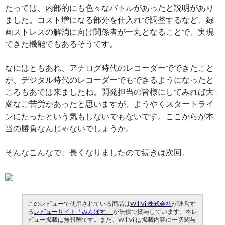
たっては、内部的にも色々なバトルがあったと説明があり
ました。コスト増になる部分を仕入れで調整するなど、録
画ストレスの解消に向け関係者が一丸となることで、実現
できた機能でもあるそうです。
なにはともあれ、アナログ時代のレコーダーでできたこと
が、デジタル時代のレコーダーでもできるようになったと
ころもあでは来ましたね。開発担当の皆様にしてみれば大
変なご苦労があったと思いますが、ようやくスタートライ
ンにたったという気もしないでもないです。ここからが本
当の勝負なんじゃないでしょうか。
そんなこんなで、長くなりましたので続きは次回。
このレビューで使用されている商品は
WillVii株式会社
が運営す
る
レビューサイト「みんぽす」
が無償で貸与しています。本レ
ビュー掲載は無報酬です。また、WillViiは掲載内容に一切関与