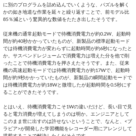
に別のプログラムを詰め込んでいくような、パズルを解く
かの如き地道な作業を延々と繰り返すことで、前モデル比
85％減という驚異的な数値をたたき出したそうです。
従来機の通常起動モードで待機消費電力が約0.2W、起動時
間が約40秒かかっていたものが、新製品の標準起動モード
では待機消費電力が変わらずに起動時間が約6秒になったと
か。サスペンドレジュームで消費電力は増えた分を他で削
ったことで待機消費電力を押さえたそうです。また、従来
機の高速起動モードでは待機消費電力が約17Wで、起動時
間が約9秒かかっていたものが、新製品の瞬間起動モードで
は待機消費電力が約18Wと微増したが起動時間を0.5秒にす
ることができたそうです。
とはいえ、待機消費電力こそ1Wの違いだけど、長い目で見
ると電力消費が増えてしまうのは明か。エンジニアとして
このまま世に出すのは許せないということで、なんと、<ブ
ラビア>が開発した学習機能をレコーダー用にアレンジして
搭載することで解決したんだそうです。