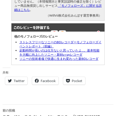
していません。（本情報開示と事実誤認時の修正を除く）レビ
ュー商品無償貸し出しサービス
「モノフェローズ」に関する詳
細はこちら
。
（WillVii株式会社みんぽす運営事務局）
他のモノフェローズのレビュー
ストレスフリーなソニーのBDレコーダーモノフェローズイ
ベントレポート（前編）
起動時間が長いのは仕方ないと思っていたよ…。基本性能
を大幅に向上したソニー・新Blu-rayレコーダ
ソニーの技術者魂で快適に生まれ変わった新BDレコーダ
共有:
Twitter
Facebook
Pocket
投
前の投稿