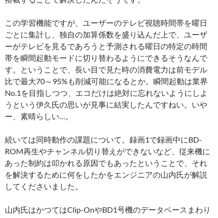
この学習機能ですが、ユーザーのテレビ視聴時間帯を曜日
ごとに集計し、独自の加算係数を盛り込んだ上で、ユーザ
ーがテレビを見るであろうと予測される曜日の特定の時間
帯を瞬間起動モードに切り替わるようにできるそうなんで
す。ということで、長い目で見た時の消費電力は前モデル
比で最大70～95%も削減可能になるとか。瞬間起動は業界
No.1を目指しつつ、エコだけは絶対に忘れないようにしよ
うという伊久氏の思いが見事に結実したんですねい。いや
ー、素晴らしい…。
続いては同時動作の課題について。録画1で録画中にBD-
ROM再生やチャンネル切り替えができないなど、従来機に
あった制約は叩かれる原因でもあったということで、それ
を解決するために何をしたかをエンジニアの山内氏が解説
してくださいました。
山内氏はかつてはClip-OnやBD1号機のデータベースまわり