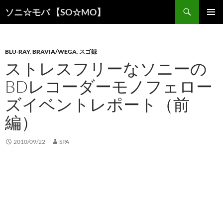
検
ソニ☆モバ 【SO☆MO】
索
コ
メインメ
ン
ニュー
テ
ン
BLU-RAY
,
BRAVIA/WEGA
,
スゴ録
ツ
ストレスフリーなソニーの
へ
BDレコーダーモノフェロー
ス
キ
ズイベントレポート（前
ッ
プ
編）
2010/09/22
SPA