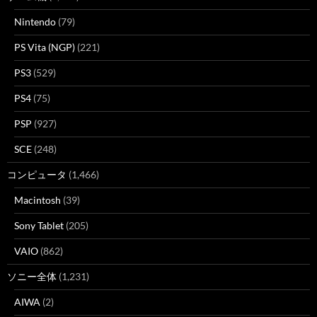
Nintendo
(79)
PS Vita (NGP)
(221)
PS3
(529)
PS4
(75)
PSP
(927)
SCE
(248)
コンピュータ
(1,466)
Macintosh
(39)
Sony Tablet
(205)
VAIO
(862)
ソニー全体
(1,231)
AIWA
(2)