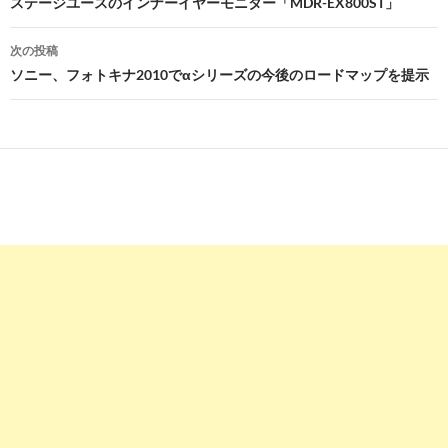
稿
ステージユースのインナーイヤーモニター「MDR-EX800ST」
ナ
次の投稿
ビ
ソニー、フォトキナ2010でαシリーズの今後のロードマップを提示
ゲ
ー
シ
ョ
ン