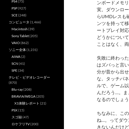
PS4
(75)
ンボードメモリー
PSP
(927)
実。ダウンロー
SCE
(248)
らUMDレスも
コンピュータ
(1,466)
ンツを持って移
Macintosh
(39)
ートプレイ対応
Sony Tablet
(205)
どうかについては
VAIO
(862)
ことはなく、両
ソニー全体
(1,231)
AIWA
(2)
失敗に終わった
SCN
(41)
はズバっと言いま
SPE
(34)
分が昔から出せ
テレビ・ビデオレコーダー
な。タッチパネ
(870)
ルで、ゲーム以
Blu-ray
(208)
んだろう…。ま
BRAVIA/WEGA
(205)
なるのでしょう
X1体験レポート
(21)
PSX
(15)
ちなみに、この
スゴ録
(47)
ね…。ってダウ
ロケフリTV
(200)
きないんだけど