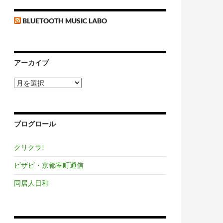
BLUETOOTH MUSIC LABO
アーカイブ
ア
ー
カ
イ
ブ
ブログロール
クリクラ!
ビザビ・京都室町通信
同居人日和