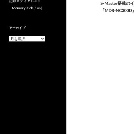
記録メディア
(240)
ビ
S-Master搭
MemoryStick
(146)
「MDR-NC300
ゲ
ー
アーカイブ
シ
ア
ョ
ー
カ
ン
イ
ブ