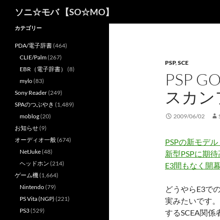
検
ソニ☆モバ 【SO☆MO】
索
カテゴリー
PDA/電子辞書
(464)
CLIE/Palm
(267)
PSP
,
SCE
EBR（電子辞書）
(8)
PSP 
mylo
(83)
スカン
Sony Reader
(249)
SPAのつぶやき
(1,489)
moblog
(20)
2009/06/02
お知らせ
(9)
オーディオ一般
(674)
PSPの新モデル
NetJuke
(48)
新型PSPに期
ヘッドホン
(214)
E3間もなく開幕
ゲーム機
(1,664)
Nintendo
(79)
どうやらE3で
PS Vita (NGP)
(221)
実みたいです。
PS3
(529)
するSCEA関係