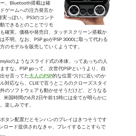
、Bluetooth搭載は確
ドゲームへの注力発言か
確実っぽい。PS3のコンテ
動できるとのことでリモ
も確実。価格や発売日、タッチスクリーン搭載か
不明。なお、PSP goがPSP 3000に取って代わる
方のモデルを販売していくようです。
myloのようなスライド式の本体、ってあっちの人
すな。PSP goって、次世代PSPというより、自
出せ言ってた
大人のPSP
的な位置づけに近いのか
ル対応なら、CLIEで言うところのクローズスタイ
外のソフトウェアも動かせそうだけど、どうなる
、米国時間の6月2日午前11時には全てが明らかに
。楽しみです。
ボタン配置だとモンハンのプレイはきつそうです
ンロード提供されなきゃ、プレイすることすらで
…。