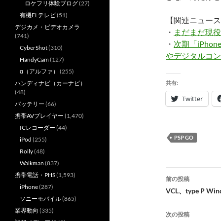
ロケフリ体験ブログ
(27)
有機ELテレビ
(51)
【関連ニュース
デジカメ・ビデオカメラ
・
まだまだ現役
(741)
・
次期「iPh
CyberShot
(310)
やデジタルコン
HandyCam
(127)
α（アルファ）
(255)
ハンディナビ（カーナビ）
共有:
(48)
Twitter
バッテリー
(66)
携帯AVプレイヤー
(1,470)
ICレコーダー
(44)
PSP GO
iPod
(255)
Rolly
(48)
Walkman
(837)
投
携帯電話・PHS
(1,593)
前の投稿
iPhone
(287)
稿
VCL、type P 
ソニーモバイル
(865)
ナ
業界動向
(335)
次の投稿