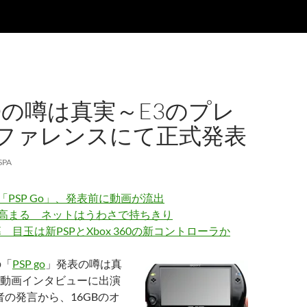
GOの噂は真実～E3のプレ
ファレンスにて正式発表
SPA
「PSP Go」、発表前に動画が流出
待高まる ネットはうわさで持ちきり
 目玉は新PSPとXbox 360の新コントローラか
の「
PSP go
」発表の噂は真
動画インタビューに出演
者の発言から、16GBのオ