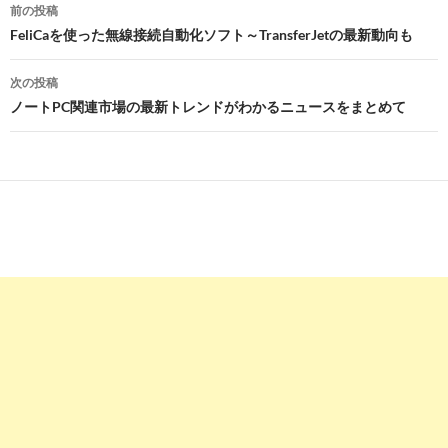
投
前の投稿
稿
FeliCaを使った無線接続自動化ソフト～TransferJetの最新動向も
ナ
次の投稿
ビ
ノートPC関連市場の最新トレンドがわかるニュースをまとめて
ゲ
ー
シ
ョ
ン