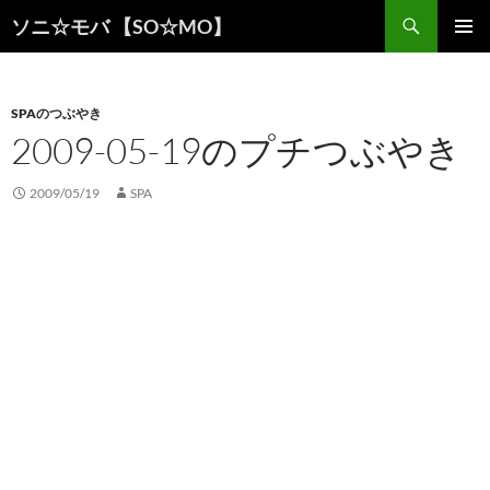
検
ソニ☆モバ 【SO☆MO】
索
コ
メインメ
ン
ニュー
テ
ン
SPAのつぶやき
ツ
2009-05-19のプチつぶやき
へ
ス
2009/05/19
SPA
キ
ッ
プ