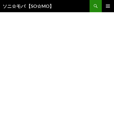
検
ソニ☆モバ 【SO☆MO】
索
コ
メインメ
ン
ニュー
テ
ン
ツ
へ
ス
キ
ッ
プ