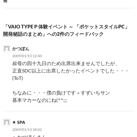
発
ゲ
ー
シ
「VAIO TYPE P 体験イベント ～ 「ポケットスタイルPC」
開発秘話のまとめ」への2件のフィードバック
ョ
ン
かつぽん
2009/01/13 12:40
叔母の四十九日のため出席出来ませんでしたが、
正直SDC以上に出席したかったイベントでした・・・
(ToT)
ちなみに・・・僕の負けです＞すずいちサン
基本マカーなのにね(^^;;;
SPA
2009/01/13 18:02
＞かつぽんさん