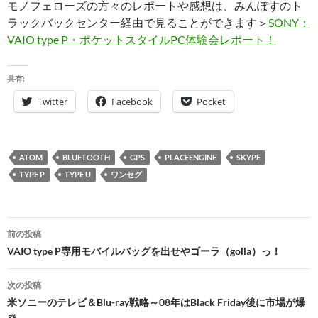
モノフェローズの方々のレポートや感想は、みんぽすのト
ラックバックセンター経由で見ることができます＞
SONY：
VAIO type P・ポケットスタイルPC体験会レポート！
共有:
Twitter
Facebook
Pocket
ATOM
BLUETOOTH
GPS
PLACEENGINE
SKYPE
TYPE P
TYPE U
ワンセグ
投
前の投稿
稿
VAIO type P専用モバイルバッグを出せやゴーラ（golla）っ！
ナ
次の投稿
ビ
米ソニーのテレビ＆Blu-ray戦略～08年はBlack Friday後に市場が爆