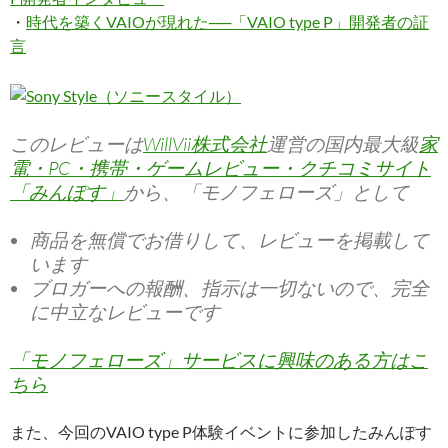
・
時代を築くVAIOが現れた──「VAIO type P」開発者の証
言
このレビューは
WillVii株式会社
運営の国内最大級
家
電・PC・携帯・ゲームレビュー・クチコミサイト
「みんぽす」
から、「モノフェローズ」として
商品を無償でお借りして、レビューを掲載して
います
ブロガーへの報酬、指示は一切ないので、完全
に中立なレビューです
「モノフェローズ」サービスに興味のある方はこ
ちら
また、今回のVAIO type P体験イベントに参加したみんぽす