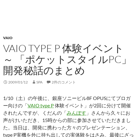
VAIO
VAIO TYPE P 体験イベント
～ 「ポケットスタイルPC」
開発秘話のまとめ
2009/01/12
SPA
2件のコメント
1/10（土）の午後に、銀座ソニービル8F OPUSにてブロガ
ー向けの「
VAIO type P
体験イベント」が2回に分けて開催
されたんですが、くだんの「
みんぽす
」さんから久々にお
声がけいただき、15時からの部に参加させていただきまし
た。当日は、開発に携わった方々のプレゼンテーション、
type P実機を外に持ち出しての実体験をはさみ、最後にざっ