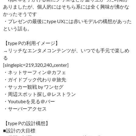
ありましたが、個人的にはそちら系には全く興味が沸かな
かったそうです
・プレゼンの最後にtype UXには赤いモデルの構想があった
という話も。
【type Pの利用イメージ】
→リッチなエンタメコンテンツが、いつでも手元で楽しめ
る
[singlepic=219,320,240,,center]
・ネットサーフィン＠カフェ
・ガイドブック代わり＠旅先
・サッカー観戦 by ワンセグ
・周辺スポット探し＠レストラン
・Youtubeを見る＠バー
・サーバーアクセス
【type Pの設計構想】
■設計の大目標