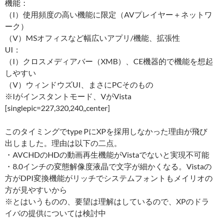
機能：
（I）使用頻度の高い機能に限定（AVプレイヤー＋ネットワ
ーク）
（V）MSオフィスなど幅広いアプリ/機能、拡張性
UI：
（I）クロスメディアバー（XMB）、CE機器的で機能を想起
しやすい
（V）ウィンドウズUI、まさにPCそのもの
※Iがインスタントモード、VがVista
[singlepic=227,320,240,,center]
このタイミングでtype PにXPを採用しなかった理由が飛び
出しました。理由は以下の二点。
・AVCHDのHDの動画再生機能がVistaでないと実現不可能
・8.0インチの変態解像度液晶で文字が細かくなる。Vistaの
方がDPI変換機能がリッチでシステムフォントもメイリオの
方が見やすいから
※とはいうものの、要望は理解はしているので、XPのドラ
イバの提供については検討中