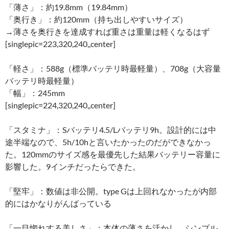
「薄さ」：約19.8mm（19.84mm）
「奥行き」：約120mm（持ち出しやすいサイズ）
→薄さを奥行きを達成すれば重さは重量は軽くなるはず
[singlepic=223,320,240,,center]
「軽さ」：588g（標準バッテリ時最軽量）、708g（大容量
バッテリ時最軽量）
「幅」：245mm
[singlepic=224,320,240,,center]
「スタミナ」：Sバッテリ4.5/Lバッテリ9h。設計的には中
途半端なので、5h/10hと言いたかったのだができなかっ
た。120mmのサイズ感を最優先した結果バッテリー容量に
影響した。9インチだったらできた。
「堅牢」：数値は非公開。type Gは上回れなかったが内部
的にはかなりがんばっている
「一目惚れする美しさ」：本体の薄さを活かし、シンプル