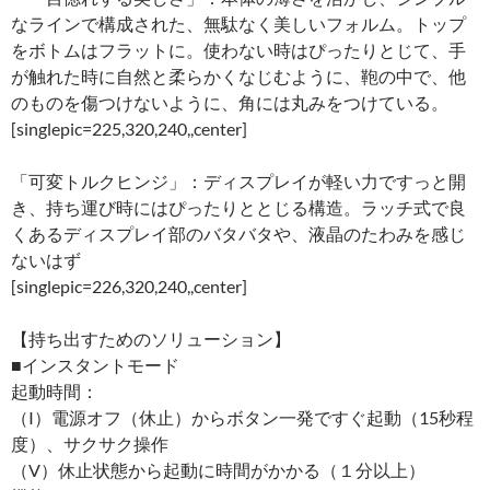
なラインで構成された、無駄なく美しいフォルム。トップ
をボトムはフラットに。使わない時はぴったりとじて、手
が触れた時に自然と柔らかくなじむように、鞄の中で、他
のものを傷つけないように、角には丸みをつけている。
[singlepic=225,320,240,,center]
「可変トルクヒンジ」：ディスプレイが軽い力ですっと開
き、持ち運び時にはぴったりととじる構造。ラッチ式で良
くあるディスプレイ部のバタバタや、液晶のたわみを感じ
ないはず
[singlepic=226,320,240,,center]
【持ち出すためのソリューション】
■インスタントモード
起動時間：
（I）電源オフ（休止）からボタン一発ですぐ起動（15秒程
度）、サクサク操作
（V）休止状態から起動に時間がかかる（１分以上）