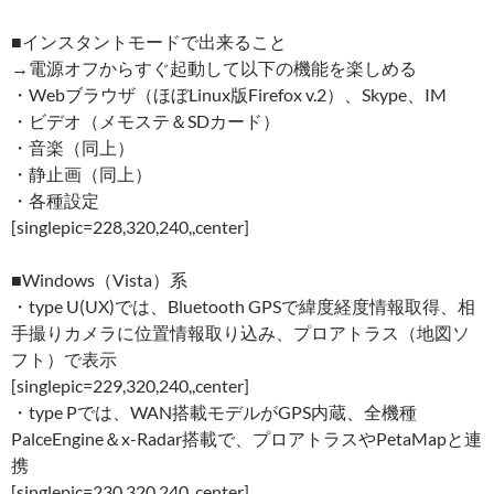
■インスタントモードで出来ること
→電源オフからすぐ起動して以下の機能を楽しめる
・Webブラウザ（ほぼLinux版Firefox v.2）、Skype、IM
・ビデオ（メモステ＆SDカード）
・音楽（同上）
・静止画（同上）
・各種設定
[singlepic=228,320,240,,center]
■Windows（Vista）系
・type U(UX)では、Bluetooth GPSで緯度経度情報取得、相
手撮りカメラに位置情報取り込み、プロアトラス（地図ソ
フト）で表示
[singlepic=229,320,240,,center]
・type Pでは、WAN搭載モデルがGPS内蔵、全機種
PalceEngine＆x-Radar搭載で、プロアトラスやPetaMapと連
携
[singlepic=230,320,240,,center]