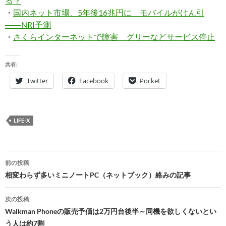
る？
・
国内ネット市場、5年後16兆円に モバイルがけん引
――NRI予測
・
さくらインターネットで障害 グリーなどサービス停止
共有:
Twitter
Facebook
Pocket
LIFE-X
投
前の投稿
稿
相変わらず多いミニノートPC（ネットブック）絡みの記事
ナ
次の投稿
ビ
Walkman Phoneの販売予価は2万円台後半～同機を欲しくないとい
う人は約7割