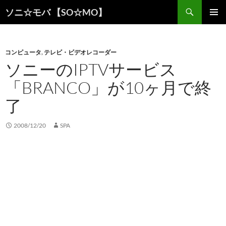
検
ソニ☆モバ 【SO☆MO】
索
コ
メインメ
ン
ニュー
テ
ン
コンピュータ
,
テレビ・ビデオレコーダー
ツ
ソニーのIPTVサービス
へ
「BRANCO」が10ヶ月で終
ス
キ
了
ッ
プ
2008/12/20
SPA