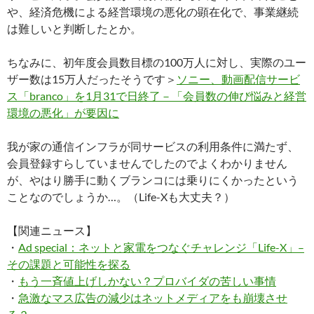
や、経済危機による経営環境の悪化の顕在化で、事業継続
は難しいと判断したとか。
ちなみに、初年度会員数目標の100万人に対し、実際のユー
ザー数は15万人だったそうです＞
ソニー、動画配信サービ
ス「branco」を1月31で日終了－「会員数の伸び悩みと経営
環境の悪化」が要因に
我が家の通信インフラが同サービスの利用条件に満たず、
会員登録すらしていませんでしたのでよくわかりません
が、やはり勝手に動くブランコには乗りにくかったという
ことなのでしょうか…。（Life-Xも大丈夫？）
【関連ニュース】
・
Ad special：ネットと家電をつなぐチャレンジ「Life-X」–
その課題と可能性を探る
・
もう一斉値上げしかない？プロバイダの苦しい事情
・
急激なマス広告の減少はネットメディアをも崩壊させ