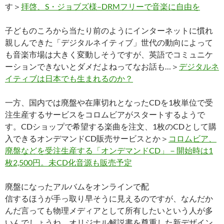
す＞
拝啓、S・ジョブズ様–DRMフリーで音楽に自由を
子どものころから当たり前のようにインターネットに慣れ
親しんできた「デジタルネイティブ」世代の動向によって
も音楽市場は大きく変動しそうですが、英語でコミュニケ
ーションできないとダメだよねってなお話も…＞
デジタルネ
イティブは日本でも生まれるのか？
一方、国内では廃盤や在庫切れとなったCDを1枚単位で受
注生産するサービスをコロムビアがスタートするようで
す。CDショップで希望する楽曲を注文、1枚のCDとして購
入できるオンデマンドCD販売サービスとか＞
コロムビア、
廃盤などを受注生産する「オンデマンドCD」－開始時は1
枚2,500円。未CD化音源も販売予定
廃盤になったアルバムをオンラインで配
信するほうが手っ取り早そうに見えるのですが、なんだか
んだ言っても物理メディアとして所有したいという人が多
いんでしょうね。オリジナル解説書を尊重した新デザイン