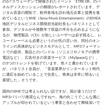
のか? スウェーデンで開催されたイベント「ETRE 08」のパ
ネルディスカッションの模様がレポートされています。デ
ジタル音楽の開拓で、欧州各地を訪れ地元企業と提携を進
めているというSME（Sony Music Entertainment）のEMEA
地区デジタルビジネス開発担当副社長もパネリストとして
参加。デジタルが今後数年で収益の半分を占めるようにな
るが、物理製品（CD）が欲しいユーザーは必ず残るし、レ
コードレーベルも必要というのが氏の言い分。同社のオン
ラインの具体的なビジネスモデルとして、MP3フォーマッ
トでの提供、製品とのバンドル（ソニエリやノキアの携帯
電話など）、広告付きの音楽サービス（MySpaceなど）、
の3つのトレンドを挙げています。色々と書かれています
が、パネリスト全員が、「音楽業界がインターネット時代
に適応を始めていることで合意し、将来は非常に明るいと
展望した」そうです。
国内のSMEでは考えられない話ですが、国が違うだけで
MP3バリバリ推奨なんですねー。海の向こうでこんな風に
アップルが叩かれているという事実と合わせて興味深いで