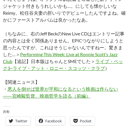
ジャケット付きもうれしいかも…。にしても懐かしいな
Reimy。松任谷夫妻の肝いりでデビューしたんですよね。確
かにファーストアルバムは良かったなあ。
（ちなみに、右のJeff BeckのNew Live CDはエントリー記事
の内容とは全く関係ありません。EPICつながりにしようと
思ったんですが、これはそうじゃないんですねー。驚きま
した…＞
Performing This Week: Live at Ronnie Scott’s Jazz
Club
【追記】日本版はちゃんとSMEでした＞
ライブ・ベッ
ク3~ライブ・アット・ロニー・スコッツ・クラブ
）
【関連ニュース】
・
悪人を倒せば世界が平和になるという映画は作らない
――宮崎駿監督、映画哲学を語る（前編）
共有:
Twitter
Facebook
Pocket