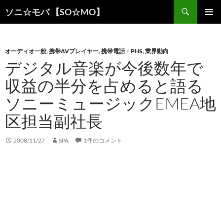
検
ソニ☆モバ 【SO☆MO】
索
コ
メインメ
ン
ニュー
テ
ン
オーディオ一般
,
携帯AVプレイヤー
,
携帯電話・PHS
,
業界動向
ツ
デジタル音楽が今後数年で
へ
収益の半分を占めると語る
ス
キ
ソニーミュージックEMEA地
ッ
プ
区担当副社長
2008/11/27
SPA
1件のコメント