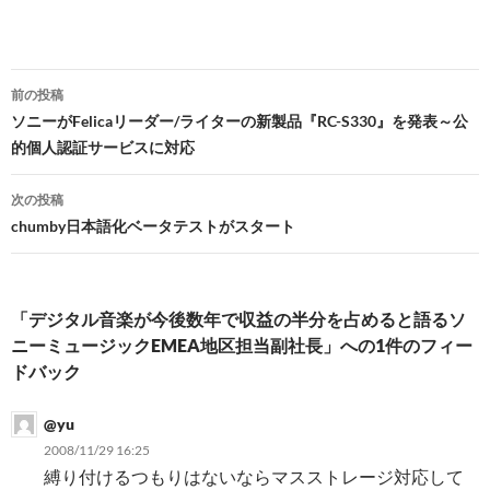
投
前の投稿
稿
ソニーがFelicaリーダー/ライターの新製品『RC-S330』を発表～公
的個人認証サービスに対応
ナ
ビ
次の投稿
chumby日本語化ベータテストがスタート
ゲ
ー
シ
「デジタル音楽が今後数年で収益の半分を占めると語るソ
ニーミュージックEMEA地区担当副社長」への1件のフィー
ョ
ドバック
ン
@yu
2008/11/29 16:25
縛り付けるつもりはないならマスストレージ対応して