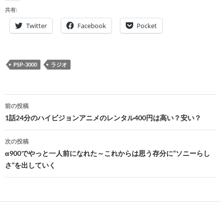
共有:
Twitter
Facebook
Pocket
PSP-3000
ラジオ
投
前の投稿
稿
1話24分のハイビジョンアニメのレンタル400円は高い？安い？
ナ
次の投稿
ビ
α900でやっと一人前になれた～これからは思う存分に“ソニーらし
さ”を出していく
ゲ
ー
シ