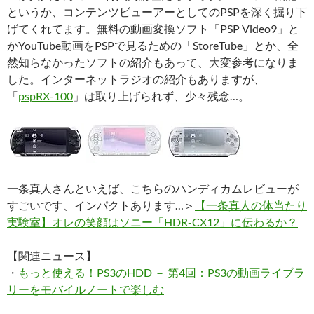
というか、コンテンツビューアーとしてのPSPを深く掘り下
げてくれてます。無料の動画変換ソフト「PSP Video9」と
かYouTube動画をPSPで見るための「StoreTube」とか、全
然知らなかったソフトの紹介もあって、大変参考になりま
した。インターネットラジオの紹介もありますが、
「
pspRX-100
」は取り上げられず、少々残念…。
一条真人さんといえば、こちらのハンディカムレビューが
すごいです、インパクトあります…＞
【一条真人の体当たり
実験室】オレの笑顔はソニー「HDR-CX12」に伝わるか？
【関連ニュース】
・
もっと使える！PS3のHDD － 第4回：PS3の動画ライブラ
リーをモバイルノートで楽しむ