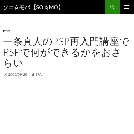
検
ソニ☆モバ 【SO☆MO】
索
コ
メインメ
ン
ニュー
テ
ン
PSP
ツ
一条真人のPSP再入門講座で
へ
PSPで何ができるかをおさ
ス
キ
らい
ッ
プ
2008/09/28
SPA