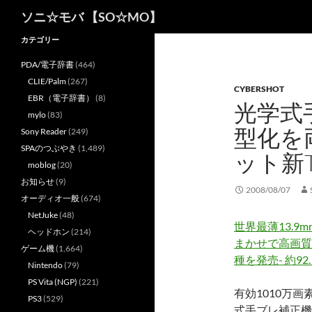
検
ソニ☆モバ 【SO☆MO】
索
カテゴリー
PDA/電子辞書
(464)
CLIE/Palm
(267)
CYBERSHOT
EBR（電子辞書）
(8)
光学式
mylo
(83)
型化を
Sony Reader
(249)
SPAのつぶやき
(1,489)
ット新
moblog
(20)
お知らせ
(9)
2008/08/07
オーディオ一般
(674)
NetJuke
(48)
世界最薄13.
ヘッドホン
(214)
まかせで高画質
ゲーム機
(1,664)
種を発売- 約9
Nintendo
(79)
PS Vita (NGP)
(221)
有効1010万画
PS3
(529)
式手ブレ補正機