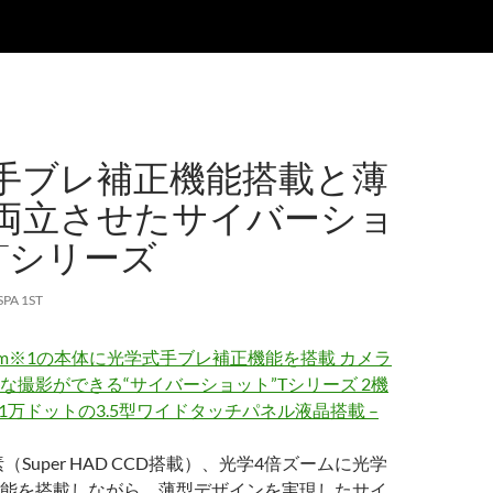
手ブレ補正機能搭載と薄
両立させたサイバーショ
Tシリーズ
SPA 1ST
9mm※1の本体に光学式手ブレ補正機能を搭載 カメラ
な撮影ができる“サイバーショット”Tシリーズ 2機
2.1万ドットの3.5型ワイドタッチパネル液晶搭載 –
素（Super HAD CCD搭載）、光学4倍ズームに光学
能を搭載しながら、薄型デザインを実現したサイ