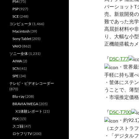
PS4
(75)
バーショットTシリ
PSP
(927)
売。新規開発の
SCE
(248)
難であった光学
コンピュータ
(1,466)
高屈折材料や非
Macintosh
(39)
り、大幅な小型
Sony Tablet
(205)
正機能搭載カメ
VAIO
(862)
ソニー全体
(1,231)
『
DSC-T77
AIWA
(2)
・世界最
SCN
(41)
手軽に持ち運べ
SPE
(34)
・筐体にステン
テレビ・ビデオレコーダー
うことで、薄型
(870)
・市場推定価格は
Blu-ray
(208)
BRAVIA/WEGA
(205)
『
DSC-T700
X1体験レポート
(21)
PSX
(15)
・約92
スゴ録
(47)
（エクストラフ
ロケフリTV
(200)
・「デジタルフ