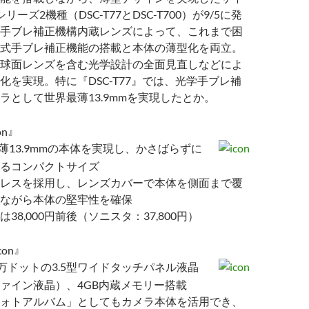
ーズ2機種（DSC-T77とDSC-T700）が9/5に発
手ブレ補正機構内蔵レンズによって、これまで困
式手ブレ補正機能の搭載と本体の薄型化を両立。
球面レンズを含む光学設計の全面見直しなどによ
化を実現。特に『DSC-T77』では、光学手ブレ補
ラとして世界最薄13.9mmを実現したとか。
』
薄13.9mmの本体を実現し、かさばらずに
るコンパクトサイズ
レスを採用し、レンズカバーで本体を側面まで覆
ながら本体の堅牢性を確保
38,000円前後（ソニスタ：37,800円）
』
.1万ドットの3.5型ワイドタッチパネル液晶
ァイン液晶）、4GB内蔵メモリー搭載
ォトアルバム」としてもカメラ本体を活用でき、