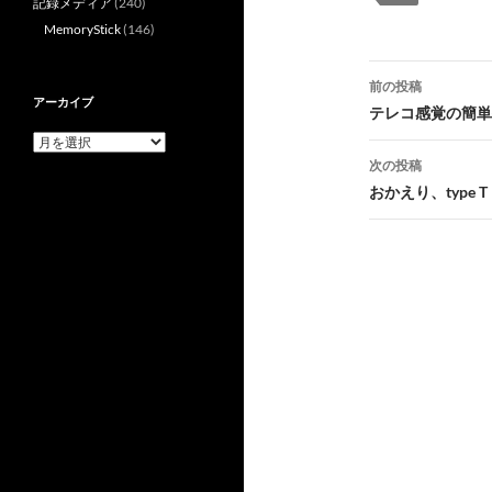
記録メディア
(240)
MemoryStick
(146)
投
前の投稿
アーカイブ
稿
テレコ感覚の簡単操
ア
ナ
ー
次の投稿
カ
ビ
おかえり、type T
イ
ブ
ゲ
ー
シ
ョ
ン