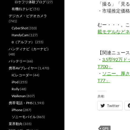
ロケフリ体験ブログ
(27)
「撮る」「見る
有機ELテレビ
(51)
・市場推定価格は
デジカメ・ビデオカメラ
(741)
むー・・・。こ
CyberShot
(310)
載モデルなどネ
HandyCam
(127)
α（アルファ）
(255)
ハンディナビ（カーナビ）
【関連ニュース
(48)
・
3.5型92
バッテリー
(66)
T700」
携帯AVプレイヤー
(1,470)
・
ソニー、厚さ
ICレコーダー
(44)
T77」
iPod
(255)
Rolly
(48)
Walkman
(837)
共有:
携帯電話・PHS
(1,593)
Twitter
iPhone
(287)
ソニーモバイル
(865)
業界動向
(335)
GPS