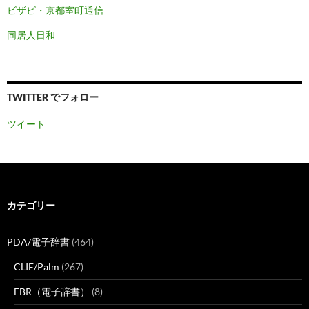
ビザビ・京都室町通信
同居人日和
TWITTER でフォロー
ツイート
カテゴリー
PDA/電子辞書
(464)
CLIE/Palm
(267)
EBR（電子辞書）
(8)