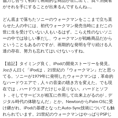
協力し合って初めて画期的な商品が世に出て、我々消費者
がそれを手にすることが出来るんですもんね…。
どん底まで落ちたソニーのウォークマンをここまで立ち直
らせた人の中には、初代ウォークマン発売当時にまだこの
世に生を受けていない人もいるはず。こらえ性のないソニ
ーの中では珍しい事だし、ウォークマンが戦略商品だから
ということもあるのですが、画期的な発明を守り続ける人
達の存在、努力も忘れてはいけないっすね。
【追記】タイミング良く、iPodの開発ストーリーを発見。
Jozさん曰く「iPodは， 21世紀の『ウォークマン』だと思っ
てる。ソニーが1979年に発明したウォークマンは，革命的
なハードウエアで，人々の音楽の聴き方を変えた。でも現
在では，ハードウエアだけじゃ足りない。ハードとソフ
ト，そしてサービスが相互に作用して出来上がるのが，デ
ジタル時代の体験なんだ」とか。NewtonからPalm OSに受
け継がれ、iPodの基礎となったAuto-Sync技術についても触
れられています。21世紀のウォークマンはやっぱりPSPじ