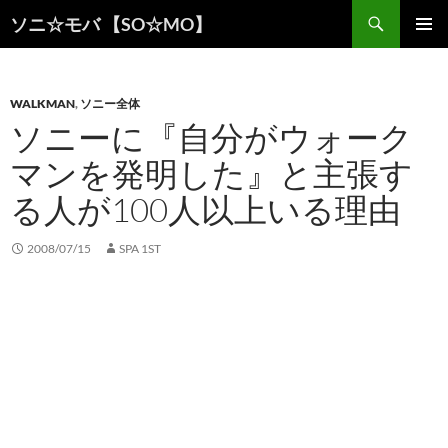
検
ソニ☆モバ 【SO☆MO】
索
コ
メインメ
ン
ニュー
テ
ン
WALKMAN
,
ソニー全体
ツ
ソニーに『自分がウォーク
へ
マンを発明した』と主張す
ス
キ
る人が100人以上いる理由
ッ
プ
2008/07/15
SPA 1ST