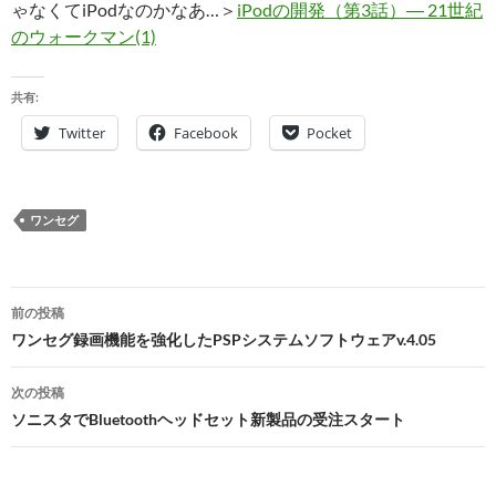
ゃなくてiPodなのかなあ…＞
iPodの開発（第3話）― 21世紀
のウォークマン(1)
共有:
Twitter
Facebook
Pocket
ワンセグ
投
前の投稿
稿
ワンセグ録画機能を強化したPSPシステムソフトウェアv.4.05
ナ
次の投稿
ビ
ソニスタでBluetoothヘッドセット新製品の受注スタート
ゲ