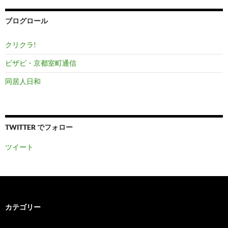
イ
ブ
ブログロール
クリクラ!
ビザビ・京都室町通信
同居人日和
TWITTER でフォロー
ツイート
カテゴリー