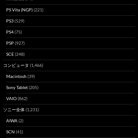
PS Vita (NGP)
(221)
PS3
(529)
PS4
(75)
PSP
(927)
SCE
(248)
コンピュータ
(1,466)
Macintosh
(39)
Sony Tablet
(205)
VAIO
(862)
ソニー全体
(1,231)
AIWA
(2)
SCN
(41)