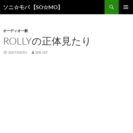
検
ソニ☆モバ 【SO☆MO】
索
コ
メインメ
ン
ニュー
テ
ン
オーディオ一般
ツ
ROLLYの正体見たり
へ
ス
2007/09/01
SPA 1ST
キ
ッ
プ