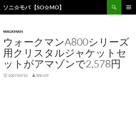
検
ソニ☆モバ 【SO☆MO】
索
コ
メインメ
ン
ニュー
テ
ン
WALKMAN
ツ
ウォークマンA800シリーズ
へ
用クリスタルジャケットセ
ス
キ
ットがアマゾンで2,578円
ッ
プ
2007/09/10
SPA 1ST