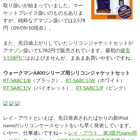
取り扱いが始まっていました。マー
ケットプレイス扱いのものもありま
すが、純粋なアマゾン扱いでは2,578
円（09/09/10現在）。
また、先日値上がりしていたシリコンジャケットセットが
アマゾン扱いで1,782円で販売されています。最初の
爆安
1,558円
にはおよびませんが、まあまあ買いやすいですね。
ウォークマンA800シリーズ用シリコンジャケットセット
RT-SA8C1/B
（ブラック）、
RT-SA8C1/W
（ホワイト）、
RT-SA8C1/V
（バイオレット）、
RT-SA8C1/P
（ピンク）
レイ・アウトといえば、先日発表されたばかりの新iPod
nanoのシリコンケースセットをいち早く発表しています。
いやー、仕事速いですね～＞
レイ・アウト、第3世代nano用