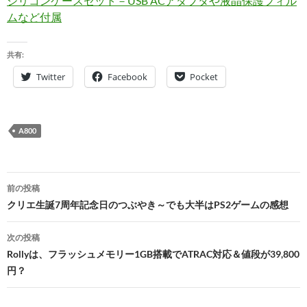
シリコンケースセット－USB ACアダプタや液晶保護フィル
ムなど付属
共有:
Twitter
Facebook
Pocket
A800
投
前の投稿
稿
クリエ生誕7周年記念日のつぶやき～でも大半はPS2ゲームの感想
ナ
次の投稿
ビ
Rollyは、フラッシュメモリー1GB搭載でATRAC対応＆値段が39,800
円？
ゲ
ー