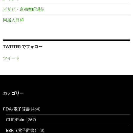
ビザビ・京都室町通信
同居人日和
TWITTER でフォロー
ツイート
カテゴリー
PDA/電子辞書
(464)
CLIE/Palm
(267)
EBR（電子辞書）
(8)