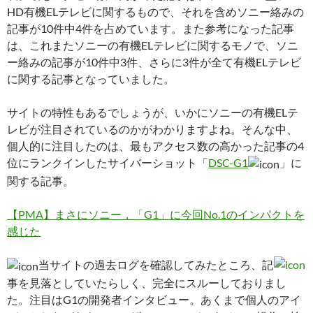
HD有機ELテレビに関するもので、それを含めソニー絡みの
記事が10件中4件を占めています。また参考になった記事
は、これまたソニーの有機ELテレビに関するモノで、ソニ
ー絡みの記事が10件中3件、さらに3件が全て有機ELテレビ
に関する記事となっていました。
サイトの特性もあるでしょうが、いかにソニーの有機ELテ
レビが注目されているのかがわかりますよね。そんな中、
個人的に注目したのは、最もアクセス数の高かった記事の4
位にランクインしたサイバーショット「
DSC-G1
」に
関する記事。
【PMA】まさにソニー，「G1」に今回No.1のインパクトを
感じた
当サイトの過去ログを確認してみたところ、記
事を見落としていたらしく、完全にスルーしておりまし
た。注目はG1の開発者インタビュー。あくまで個人のアイ