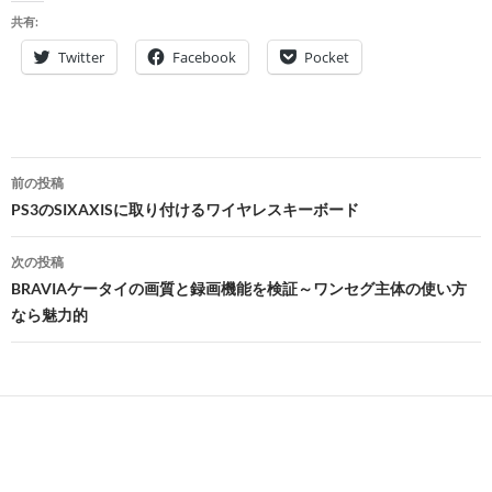
共有:
Twitter
Facebook
Pocket
投
前の投稿
稿
PS3のSIXAXISに取り付けるワイヤレスキーボード
ナ
次の投稿
ビ
BRAVIAケータイの画質と録画機能を検証～ワンセグ主体の使い方
なら魅力的
ゲ
ー
シ
ョ
ン