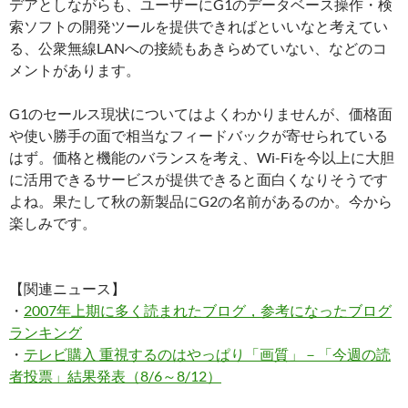
デアとしながらも、ユーザーにG1のデータベース操作・検
索ソフトの開発ツールを提供できればといいなと考えてい
る、公衆無線LANへの接続もあきらめていない、などのコ
メントがあります。
G1のセールス現状についてはよくわかりませんが、価格面
や使い勝手の面で相当なフィードバックが寄せられている
はず。価格と機能のバランスを考え、Wi-Fiを今以上に大胆
に活用できるサービスが提供できると面白くなりそうです
よね。果たして秋の新製品にG2の名前があるのか。今から
楽しみです。
【関連ニュース】
・
2007年上期に多く読まれたブログ，参考になったブログ
ランキング
・
テレビ購入 重視するのはやっぱり「画質」－「今週の読
者投票」結果発表（8/6～8/12）