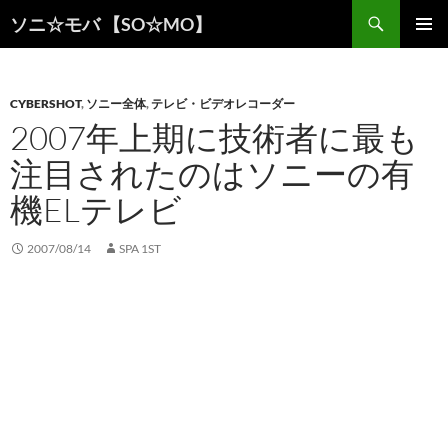
検
ソニ☆モバ 【SO☆MO】
索
コ
メインメ
ン
ニュー
テ
ン
CYBERSHOT
,
ソニー全体
,
テレビ・ビデオレコーダー
ツ
2007年上期に技術者に最も
へ
注目されたのはソニーの有
ス
キ
機ELテレビ
ッ
プ
2007/08/14
SPA 1ST