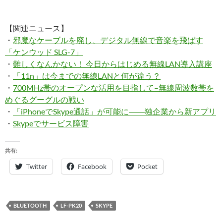
【関連ニュース】
・
邪魔なケーブルを廃し、デジタル無線で音楽を飛ばす
「ケンウッド SLG-7」
・
難しくなんかない！ 今日からはじめる無線LAN導入講座
・
「11n」は今までの無線LANと何が違う？
・
700MHz帯のオープンな活用を目指して–無線周波数帯を
めぐるグーグルの戦い
・
「iPhoneでSkype通話」が可能に――独企業から新アプリ
・
Skypeでサービス障害
共有:
Twitter
Facebook
Pocket
BLUETOOTH
LF-PK20
SKYPE