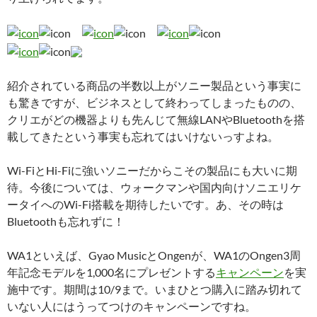
紹介されている商品の半数以上がソニー製品という事実に
も驚きですが、ビジネスとして終わってしまったものの、
クリエがどの機器よりも先んじて無線LANやBluetoothを搭
載してきたという事実も忘れてはいけないっすよね。
Wi-FiとHi-Fiに強いソニーだからこその製品にも大いに期
待。今後については、ウォークマンや国内向けソニエリケ
ータイへのWi-Fi搭載を期待したいです。あ、その時は
Bluetoothも忘れずに！
WA1といえば、Gyao MusicとOngenが、WA1のOngen3周
年記念モデルを1,000名にプレゼントする
キャンペーン
を実
施中です。期間は10/9まで。いまひとつ購入に踏み切れて
いない人にはうってつけのキャンペーンですね。