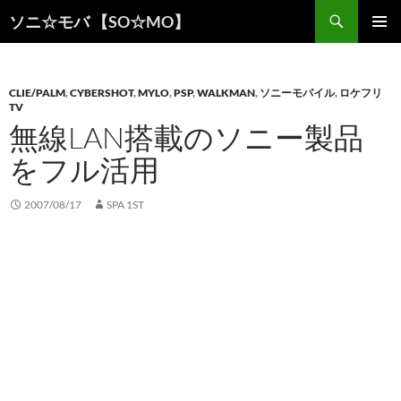
検
ソニ☆モバ 【SO☆MO】
索
コ
メインメ
ン
ニュー
テ
ン
CLIE/PALM
,
CYBERSHOT
,
MYLO
,
PSP
,
WALKMAN
,
ソニーモバイル
,
ロケフリ
TV
ツ
無線LAN搭載のソニー製品
へ
ス
をフル活用
キ
ッ
プ
2007/08/17
SPA 1ST