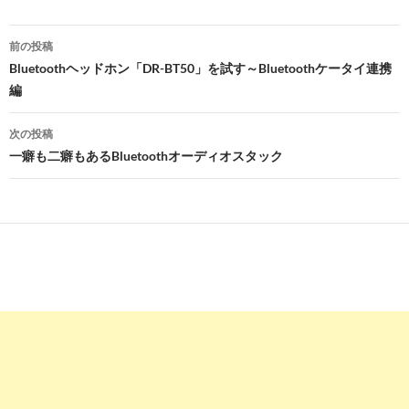
投
前の投稿
稿
Bluetoothヘッドホン「DR-BT50」を試す～Bluetoothケータイ連携
編
ナ
ビ
次の投稿
一癖も二癖もあるBluetoothオーディオスタック
ゲ
ー
シ
ョ
ン