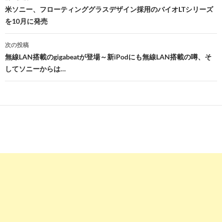
稿
米ソニー、フローティンググラスデザイン採用のバイオLTシリーズ
を10月に発売
ナ
ビ
次の投稿
無線LAN搭載のgigabeatが登場～新iPodにも無線LAN搭載の噂、そ
ゲ
してソニーからは…
ー
シ
ョ
ン