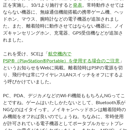
正を実施し、10/1より施行すると
発表
。常時動作させては
ならない機器に、無線通信機能搭載の携帯ゲーム機、ヘッ
ドホン、マウス、腕時計などの電子機器が追加されまし
た。また、離着陸時に動作させてはならない機器に、ノイ
ズキャンセリングホン、充電器、GPS受信機などが追加さ
れました。
これを受け、SCEは「
航空機内で
PSP®（PlayStation®Portable）を使用する場合のご注意
」
というお知らせをWebに掲載。離着陸時はPSPの電源を切
り、飛行中は常にワイヤレスLANスイッチをオフにするよ
う呼びかけていました。
PC、PDA、デジカメなどのWi-Fi機能ももちろんNGってこ
とですね。ゲームはいたしかたないとして、Bluetooth系が
NGなのはイタイっす。ノイキャンヘッドホンは離着陸時の
み機能をオフれば良いのでしょうね。ちなみに、常時使用
が許可されている電子機器としてポータブルカセットプレ