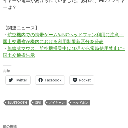
イヤーや電卓があげられていました。あれれ、MDプレイヤ
ーは？
【関連ニュース】
・
航空機内での携帯ゲームやNCヘッドフォン利用に注意－
国土交通省が機内における利用制限新区分を発表
・
無線式マウス、航空機搭乗中は10月から常時使用禁止に–
国土交通省告示
共有:
Twitter
Facebook
Pocket
BLUETOOTH
GPS
ノイキャン
ヘッドホン
投
前の投稿