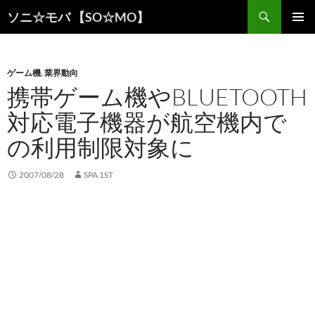
検
ソニ☆モバ 【SO☆MO】
索
コ
メインメ
ン
ニュー
テ
ン
ゲーム機
,
業界動向
ツ
携帯ゲーム機やBLUETOOTH
へ
対応電子機器が航空機内で
ス
キ
の利用制限対象に
ッ
プ
2007/08/28
SPA 1ST