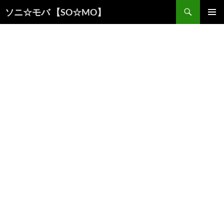
検
ソニ☆モバ 【SO☆MO】
索
コ
メインメ
ン
ニュー
テ
ン
ツ
へ
ス
キ
ッ
プ