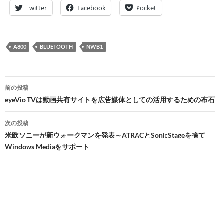
Twitter
Facebook
Pocket
A800
BLUETOOTH
NWB1
投
前の投稿
稿
eyeVio TVは動画共有サイトを広告媒体としての活用するための布石
ナ
次の投稿
ビ
米欧ソニーが新ウォークマンを発表～ATRACとSonicStageを捨て
Windows Mediaをサポート
ゲ
ー
シ
ョ