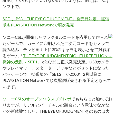
訴求していかないといけないのでしょうね。例えばこんな
ソフトで。
SCEJ、PS3「THE EYE OF JUDGMENT」発売日決定。拡張
版もPLAYSTATION Networkで順次発売
ソニーCSLが開発したフラクタルコードを応用して作られ
たゲームで、カードに印刷された二次元コードをカメラで
読み込み、テレビ画面上に3Dのキャラを表示させて対戦す
るゲーム「
THE EYE OF JUDGMENT BIOLITH REBELLION ～
機神の叛乱～ SET.1
」が10/25に正式発売決定。USBカメラ
やプレイマット、スターターデッキなどがセットになった
パッケージで、拡張版の「SET.2」が2008年2月以降に
PLAYSTATION Networkで順次配信販売される予定となって
います。
ソニーCSLのオープンハウスプチレポ
でもちらっと触れてお
りますが、リアルとバーチャルの融合という意味でなかな
かの新体験でした。THE EYE OF JUDGMENTそのものは大