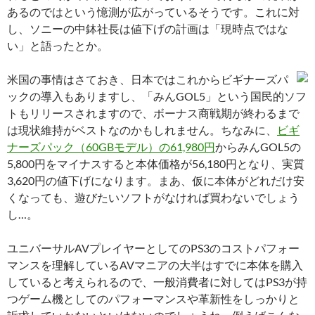
あるのではという憶測が広がっているそうです。これに対
し、ソニーの中鉢社長は値下げの計画は「現時点ではな
い」と語ったとか。
米国の事情はさておき、日本ではこれからビギナーズパ
ックの導入もありますし、「みんGOL5」という国民的ソフ
トもリリースされますので、ボーナス商戦期が終わるまで
は現状維持がベストなのかもしれません。ちなみに、
ビギ
ナーズパック（60GBモデル）の61,980円
からみんGOL5の
5,800円をマイナスすると本体価格が56,180円となり、実質
3,620円の値下げになります。まあ、仮に本体がどれだけ安
くなっても、遊びたいソフトがなければ買わないでしょう
し…。
ユニバーサルAVプレイヤーとしてのPS3のコストパフォー
マンスを理解しているAVマニアの大半はすでに本体を購入
していると考えられるので、一般消費者に対してはPS3が持
つゲーム機としてのパフォーマンスや革新性をしっかりと