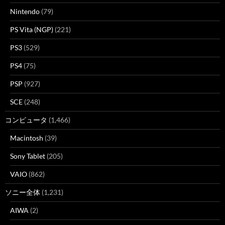
Nintendo
(79)
PS Vita (NGP)
(221)
PS3
(529)
PS4
(75)
PSP
(927)
SCE
(248)
コンピュータ
(1,466)
Macintosh
(39)
Sony Tablet
(205)
VAIO
(862)
ソニー全体
(1,231)
AIWA
(2)