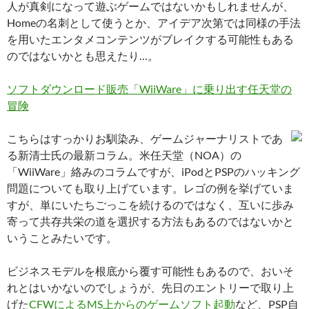
人が真剣になって遊ぶゲームではないかもしれませんが、
Homeの名刺として使うとか、アイデア次第では同様の手法
を用いたエンタメコンテンツがブレイクする可能性もある
のではないかとも思えたり…。
ソフトダウンロード販売「WiiWare」に乗り出す任天堂の
冒険
こちらはすっかりお馴染み、ゲームジャーナリストであ
る新清士氏の最新コラム。米任天堂（NOA）の
「WiiWare」絡みのコラムですが、iPodとPSPのハッキング
問題についても取り上げています。レゴの例を挙げていま
すが、単にいたちごっこを続けるのではなく、互いに歩み
寄って共存共栄の道を選択する方法もあるのではないかと
いうことみたいです。
ビジネスモデルを根底から覆す可能性もあるので、おいそ
れとはいかないのでしょうが、先日のエントリーで取り上
げた
CFWによるMS上からのゲームソフト起動
など、PSP自