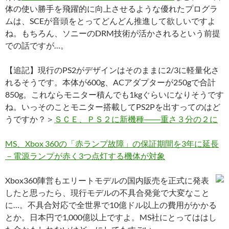
体の使い勝手を飛躍的に向上させるような優れたプログラ
ムは、SCEが音頭をとってどんどん推進して欲しいですよ
ね。もちろん、ソニーのDRM技術が活かされるという前提
での話ですが…。
【追記】現行のPS2がデザインはそのままに2/3に軽量化さ
れるそうです。本体が600g、ACアダプターが250gで合計
850g。これならモニター積んでも1kgぐらいになりそうです
ね。いっそのことモニター搭載してPS2Pを出すってのはど
うですか？＞
ＳＣＥ、ＰＳ２に新機種――重さ３分の２に
MS、Xbox 360の「赤ランプ故障」の保証期間を3年に延長
－電源ランプが赤く3つ点灯する機体が対象
Xbox360陣営もエリートモデルの国内販売を正式に発表
したと思ったら、現行モデルの不具合発覚で大変なこと
に…。不具合対応で全世界で10億ドル以上の費用がかかる
とか。日本円で1,000億以上ですよ。MS社にとってははし