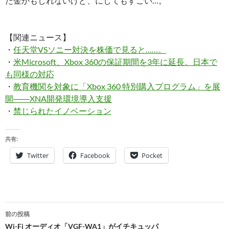
た金かもしれないけど、にしてもすごい…。
【関連ニュース】
・
任天堂VSソニー対決を株価で見ると……。
・
米Microsoft、Xbox 360の保証期間を3年に延長。日本で
も同様の対応
・
教育機関を対象に「Xbox 360 特別購入プログラム」を展
開――XNA開発環境導入支援
・
禁じられたイノベーション
共有:
Twitter
Facebook
Pocket
投
前の投稿
稿
Wi-Fi オーディオ「VGF-WA1」がイチキュッパ