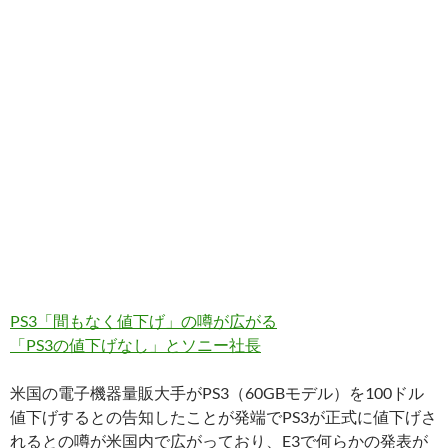
PS3「間もなく値下げ」の噂が広がる
「PS3の値下げなし」とソニー社長
米国の電子機器量販大手がPS3（60GBモデル）を100ドル
値下げするとの告知したことが発端でPS3が正式に値下げさ
れるとの噂が米国内で広がっており、E3で何らかの発表が