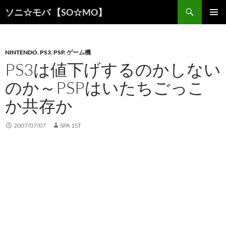
検
ソニ☆モバ 【SO☆MO】
索
コ
メインメ
ン
ニュー
テ
ン
NINTENDO
,
PS3
,
PSP
,
ゲーム機
ツ
PS3は値下げするのかしない
へ
のか～PSPはいたちごっこ
ス
キ
か共存か
ッ
プ
2007/07/07
SPA 1ST