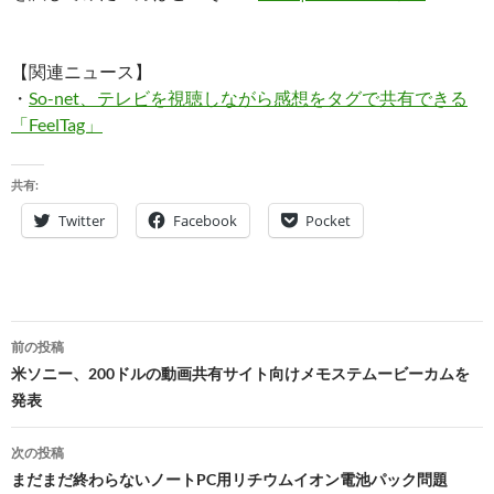
【関連ニュース】
・
So-net、テレビを視聴しながら感想をタグで共有できる
「FeelTag」
共有:
Twitter
Facebook
Pocket
投
前の投稿
稿
米ソニー、200ドルの動画共有サイト向けメモステムービーカムを
発表
ナ
ビ
次の投稿
まだまだ終わらないノートPC用リチウムイオン電池パック問題
ゲ