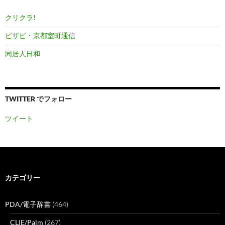
クリクラ!
ビザビ・京都室町通信
同居人日和
TWITTER でフォロー
ツイート
カテゴリー
PDA/電子辞書
(464)
CLIE/Palm
(267)