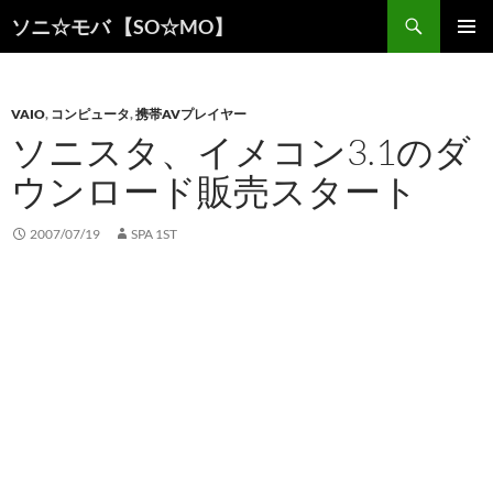
検
ソニ☆モバ 【SO☆MO】
索
コ
メインメ
ン
ニュー
テ
ン
VAIO
,
コンピュータ
,
携帯AVプレイヤー
ツ
ソニスタ、イメコン3.1のダ
へ
ウンロード販売スタート
ス
キ
ッ
2007/07/19
SPA 1ST
プ