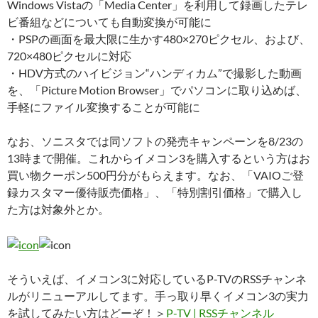
Windows Vistaの「Media Center」を利用して録画したテレ
ビ番組などについても自動変換が可能に
・PSPの画面を最大限に生かす480×270ピクセル、および、
720×480ピクセルに対応
・HDV方式のハイビジョン“ハンディカム”で撮影した動画
を、「Picture Motion Browser」でパソコンに取り込めば、
手軽にファイル変換することが可能に
なお、ソニスタでは同ソフトの発売キャンペーンを8/23の
13時まで開催。これからイメコン3を購入するという方はお
買い物クーポン500円分がもらえます。なお、「VAIOご登
録カスタマー優待販売価格」、「特別割引価格」で購入し
た方は対象外とか。
そういえば、イメコン3に対応しているP-TVのRSSチャンネ
ルがリニューアルしてます。手っ取り早くイメコン3の実力
を試してみたい方はどーぞ！＞
P-TV | RSSチャンネル