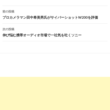
投
前の投稿
稿
プロカメラマン田中希美男氏がサイバーショットW200を評価
ナ
次の投稿
ビ
伸び悩む携帯オーディオ市場で一社気を吐くソニー
ゲ
ー
シ
ョ
ン