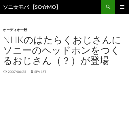
検
ソニ☆モバ 【SO☆MO】
索
コ
メインメ
ン
ニュー
テ
ン
オーディオ一般
ツ
NHKのはたらくおじさんに
へ
ソニーのヘッドホンをつく
ス
キ
るおじさん（？）が登場
ッ
プ
2007/06/25
SPA 1ST