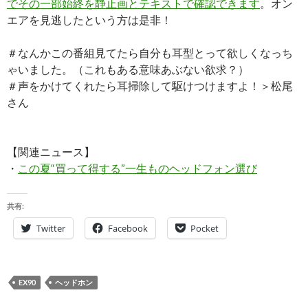
でその一部始終を静止画とテキストで確認できます
。オン
エアを見逃したという方は是非！
＃なんかこの番組見てたら自分も耳型とって欲しくなっち
ゃいました。（これもある意味あぶない欲求？）
＃声をかけてくれたら耳掃除して駆けつけますよ！＞松尾
さん
【関連ニュース】
・
この夏“買って得する”一生ものヘッドフォン選び
共有:
Twitter
Facebook
Pocket
EX90
ヘッドホン