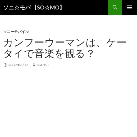
検
ソニ☆モバ 【SO☆MO】
索
コ
メインメ
ン
ニュー
テ
ン
ソニーモバイル
ツ
カンフーウーマンは、ケー
へ
タイで音楽を観る？
ス
キ
ッ
2007/06/07
SPA 1ST
プ