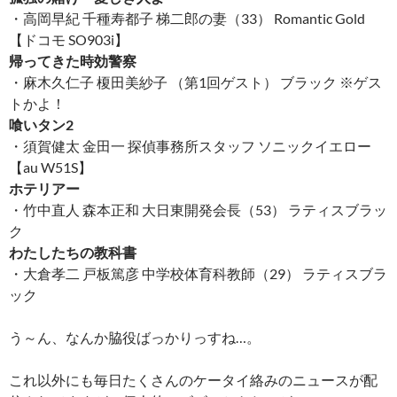
・高岡早紀 千種寿都子 梯二郎の妻（33） Romantic Gold
【ドコモ SO903i】
帰ってきた時効警察
・麻木久仁子 榎田美紗子 （第1回ゲスト） ブラック ※ゲス
トかよ！
喰いタン2
・須賀健太 金田一 探偵事務所スタッフ ソニックイエロー
【au W51S】
ホテリアー
・竹中直人 森本正和 大日東開発会長（53） ラティスブラッ
ク
わたしたちの教科書
・大倉孝二 戸板篤彦 中学校体育科教師（29） ラティスブラ
ック
う～ん、なんか脇役ばっかりっすね…。
これ以外にも毎日たくさんのケータイ絡みのニュースが配