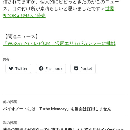
信されてますが、個人的にビビっときたのがこのニュー
ス。目の付け所が素晴らしいと思いましたです＞
世界
初“QRえびせん”発売
【関連ニュース】
「W52S」のテレビCM、沢尻エリカがカンフーに挑戦
共有:
Twitter
Facebook
Pocket
投
前の投稿
稿
バイオノートには「Turbo Memory」を当面は採用しません
ナ
次の投稿
液晶の精細さが別次元で写真を見る楽しさも格別なサイバーショッ