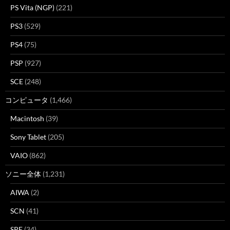
PS Vita (NGP)
(221)
PS3
(529)
PS4
(75)
PSP
(927)
SCE
(248)
コンピュータ
(1,466)
Macintosh
(39)
Sony Tablet
(205)
VAIO
(862)
ソニー全体
(1,231)
AIWA
(2)
SCN
(41)
SPE
(34)