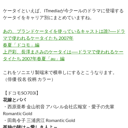
ケータイといえば、ITmediaが今クールのドラマに登場する
ケータイをキャリア別にまとめていますね。
あの、ブランドケータイを使っているキャストは誰?──ドラ
マで使われるケータイたち 2007年
春夏「ドコモ」編
上戸彩、長澤まさみのケータイは──ドラマで使われるケー
タイたち 2007年春夏「au」編
これをソニエリ製端末で横串しにするとこうなります。
（俳優 役名 役柄 カラー）
【ドコモSO703i】
花嫁とパパ
・西原亜希 金山初音 アパレル会社広報室・愛子の先輩
Romantic Gold
・田島令子 三浦房江 Romantic Gold
孤独の賭け～愛しき人よ～