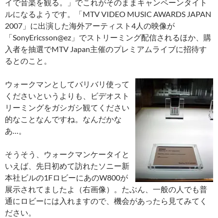
イで音楽を観る。」でこれがそのままキャンペーンタイト
ルになるようです。「MTV VIDEO MUSIC AWARDS JAPAN
2007」に出演した海外アーティスト4人の映像が
「SonyEricsson@ez」でストリーミング配信されるほか、購
入者を抽選でMTV Japan主催のプレミアムライブに招待す
るとのこと。
ウォークマンとしてバリバリ使って
くださいというよりも、ビデオスト
リーミングをガシガシ観てください
的なことなんですね。なんだかな
あ…。
そうそう、ウォークマンケータイと
いえば、先日初めて訪れたソニー新
本社ビルの1FロビーにあのW800が
展示されてましたよ（右画像）。たぶん、一般の人でも普
通にロビーには入れますので、機会があったら見てみてく
ださい。