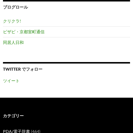
ブ
ブログロール
クリクラ!
ビザビ・京都室町通信
同居人日和
TWITTER でフォロー
ツイート
カテゴリー
PDA/電子辞書
(464)