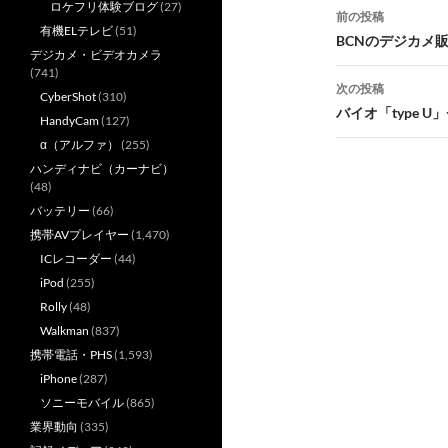
投
ロケフリ体験ブログ
(27)
前の投稿
有機ELテレビ
(51)
稿
BCNのデジカメ
デジカメ・ビデオカメラ
ナ
(741)
次の投稿
CyberShot
(310)
ビ
バイオ「type 
HandyCam
(127)
ゲ
α（アルファ）
(255)
ハンディナビ（カーナビ）
ー
(48)
シ
バッテリー
(66)
携帯AVプレイヤー
(1,470)
ョ
ICレコーダー
(44)
ン
iPod
(255)
Rolly
(48)
Walkman
(837)
携帯電話・PHS
(1,593)
iPhone
(287)
ソニーモバイル
(865)
業界動向
(335)