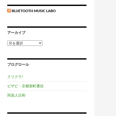
BLUETOOTH MUSIC LABO
アーカイブ
ア
ー
カ
イ
ブ
ブログロール
クリクラ!
ビザビ・京都室町通信
同居人日和