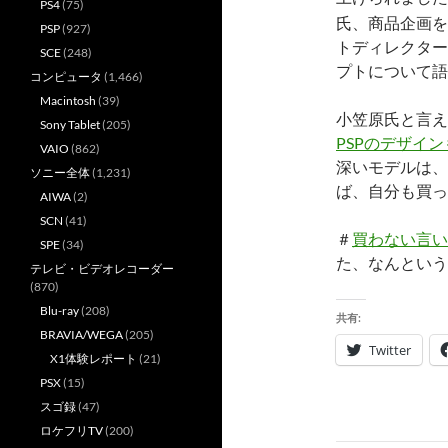
PS4
(75)
氏、商品企画を
PSP
(927)
トディレクター
SCE
(248)
プトについて語
コンピュータ
(1,466)
Macintosh
(39)
小笠原氏と言え
Sony Tablet
(205)
PSPのデザイ
VAIO
(862)
深いモデルは、
ソニー全体
(1,231)
ば、自分も買っ
AIWA
(2)
SCN
(41)
＃
買わない言い
SPE
(34)
た、なんという
テレビ・ビデオレコーダー
(870)
Blu-ray
(208)
共有:
BRAVIA/WEGA
(205)
Twitter
X1体験レポート
(21)
PSX
(15)
スゴ録
(47)
ロケフリTV
(200)