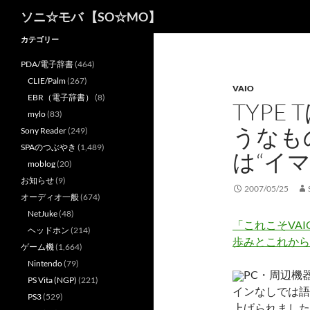
検
ソニ☆モバ 【SO☆MO】
索
カテゴリー
PDA/電子辞書
(464)
CLIE/Palm
(267)
VAIO
EBR（電子辞書）
(8)
TYPE
mylo
(83)
うなも
Sony Reader
(249)
SPAのつぶやき
(1,489)
は“イ
moblog
(20)
お知らせ
(9)
2007/05/25
オーディオ一般
(674)
NetJuke
(48)
「これこそVAI
ヘッドホン
(214)
歩みとこれから
ゲーム機
(1,664)
Nintendo
(79)
PC・周辺機
PS Vita (NGP)
(221)
インなしでは語
PS3
(529)
上げられました