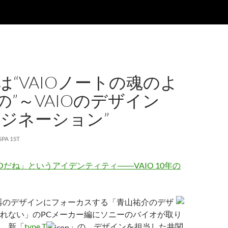
 Tは“VAIOノートの魂のよ
の”～VAIOのデザイン
マジネーション”
SPA 1ST
Oだね」というアイデンティティ――VAIO 10年の
器のデザインにフォーカスする「青山祐介のデザ
れない」のPCメーカー編にソニーのバイオが取り
。新「
type T
」の、デザインを担当した井関