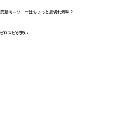
販売動向～ソニーはちょっと息切れ気味？
U」ゼロスピが安い