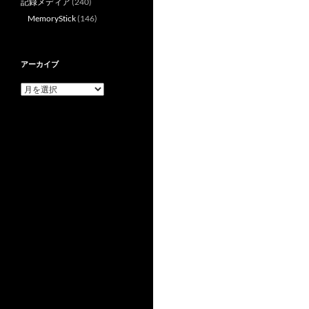
記録メディア
(240)
MemoryStick
(146)
アーカイブ
ア
ー
カ
イ
ブ