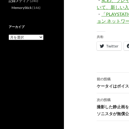
・
SCEJ、プレイ
記録メディア
(240)
いて、新しい入
MemoryStick
(146)
・
「PLAYST
ョン ネットワ
アーカイブ
ア
共有:
ー
Twitter
カ
イ
ブ
投
前の投稿
稿
ケータイはボイス
ナ
次の投稿
ビ
撮影した静止画を時
ソニスタが無償公
ゲ
ー