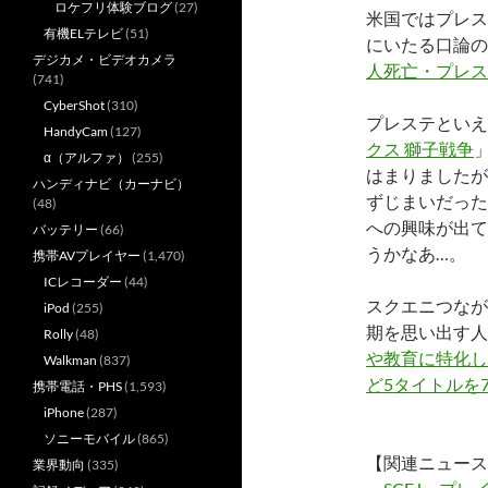
ロケフリ体験ブログ
(27)
米国ではプレス
有機ELテレビ
(51)
にいたる口論の
デジカメ・ビデオカメラ
人死亡・プレス
(741)
CyberShot
(310)
プレステといえ
HandyCam
(127)
クス 獅子戦争
α（アルファ）
(255)
はまりましたが
ハンディナビ（カーナビ）
ずじまいだった
(48)
への興味が出て
バッテリー
(66)
うかなあ…。
携帯AVプレイヤー
(1,470)
ICレコーダー
(44)
スクエニつなが
iPod
(255)
期を思い出す人
Rolly
(48)
や教育に特化した
Walkman
(837)
ど5タイトルを
携帯電話・PHS
(1,593)
iPhone
(287)
ソニーモバイル
(865)
【関連ニュース
業界動向
(335)