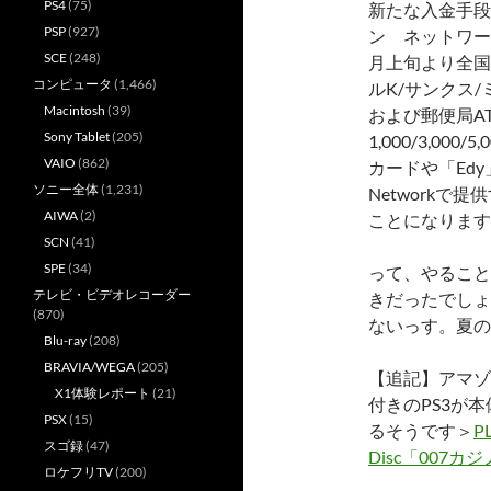
PS4
(75)
新たな入金手段
PSP
(927)
ン ネットワー
SCE
(248)
月上旬より全国
コンピュータ
(1,466)
ルK/サンクス
Macintosh
(39)
および郵便局A
Sony Tablet
(205)
1,000/3,00
VAIO
(862)
カードや「Edy
ソニー全体
(1,231)
Network
AIWA
(2)
ことになります
SCN
(41)
SPE
(34)
って、やること
テレビ・ビデオレコーダー
きだったでしょ
(870)
ないっす。夏の
Blu-ray
(208)
BRAVIA/WEGA
(205)
【追記】アマゾンで
X1体験レポート
(21)
付きのPS3が本
PSX
(15)
るそうです＞
P
スゴ録
(47)
Disc「007
ロケフリTV
(200)