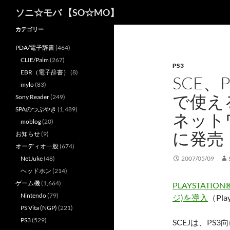
検
ソニ☆モバ 【SO☆MO】
索
カテゴリー
PDA/電子辞書
(464)
CLIE/Palm
(267)
PS3
EBR（電子辞書）
(8)
SCE、P
mylo
(83)
で使え
Sony Reader
(249)
SPAのつぶやき
(1,489)
ネット
moblog
(20)
に発売
お知らせ
(9)
オーディオ一般
(674)
NetJuke
(48)
2007/05/09
ヘッドホン
(214)
ゲーム機
(1,664)
PLAYSTATI
Nintendo
(79)
ジ)を導入
（Play
PS Vita (NGP)
(221)
PS3
(529)
SCEJは、PS3