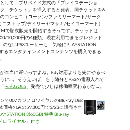
として、プリペイド方式の「プレイステーショ
ク チケット」を導入すると発表。同チケットを6
のコンビニ（ローソン/ファミリーマート/サーク
/ミニストップ/デイリーヤマザキ/セイコーマート）
TMで順次販売を開始するそうです。チケットは
0/5,000/10,000円の4種類。現在利用できるクレジット
」のないPS3ユーザーも、気軽にPLAYSTATION
で提供するエンタテインメントコンテンツを購入できる
。
が本当に遅いっすよね。Edy対応よりも先にやるべ
うに…。そうえいば、もう随分とPS3の電源入れて
「
みんGOL5
」発売で少しは稼働率変わるかな…。
007カジノロワイヤルのBlu-ray Disc
体価格のみの59,800円で5/23に販売され
LAYSTATION 3(60GB) 特典 Blu-ray
カジノロワイヤル」付き