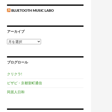
BLUETOOTH MUSIC LABO
アーカイブ
ア
ー
カ
イ
ブ
ブログロール
クリクラ!
ビザビ・京都室町通信
同居人日和