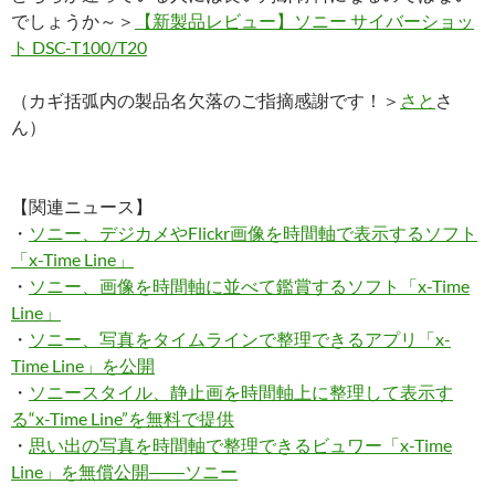
でしょうか～＞
【新製品レビュー】ソニー サイバーショッ
ト DSC-T100/T20
（カギ括弧内の製品名欠落のご指摘感謝です！＞
さと
さ
ん）
【関連ニュース】
・
ソニー、デジカメやFlickr画像を時間軸で表示するソフト
「x-Time Line」
・
ソニー、画像を時間軸に並べて鑑賞するソフト「x-Time
Line」
・
ソニー、写真をタイムラインで整理できるアプリ「x-
Time Line」を公開
・
ソニースタイル、静止画を時間軸上に整理して表示す
る“x-Time Line”を無料で提供
・
思い出の写真を時間軸で整理できるビュワー「x-Time
Line」を無償公開――ソニー