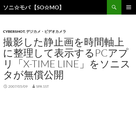
検
ソニ☆モバ 【SO☆MO】
索
コ
メインメ
ン
ニュー
テ
ン
CYBERSHOT
,
デジカメ・ビデオカメラ
ツ
撮影した静止画を時間軸上
へ
に整理して表示するPCアプ
ス
キ
リ「X-TIME LINE」をソニス
ッ
プ
タが無償公開
2007/05/09
SPA 1ST