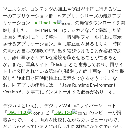
ソニスタが、コンテンツの加工や演出が手軽に行えるソニ
ーのアプリケーション群「x-アプリ」シリーズの最新アプ
リケーション「
x-Time Line
」の無償ダウンロードを開
始しました。「x-Time Line」はデジカメなどで撮影した静
止画を時系列にそって整理し、時間軸フィールド上に表示
させるアプリケーション。単に静止画を見るよりも、時間
の流れと自らの経験や思い出を結びつけることが容易であ
り、静止画からリアルな経験を蘇らせることができると
か。また、写真サイト「Flickr」とも連携しており、同サイ
ト上に公開されている第3者が撮影した静止画を、自分で撮
影した静止画と同時間軸上に表示さできるそうです。な
お、同アプリの使用には、「Java Runtime Environment
Version 6」を事前にインストールする必要があります。
デジカメといえば、デジカメWatchにサイバーショット
「
DSC-T100
」と「
DSC-T20
」のレビューが掲
載されています。両方を比較しながらのレビューなので、
どちらか迷っている人には良い判断材料になるのではない