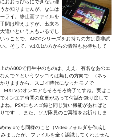
におおっぴらにできない理
うか知りませんが、なには
ーライ。静止画ファイルを
手間は増えますが、出来る
大違いという人もいるでし
いうことで、A800シリーズをお持ちの方は是非試
。そして、v.1.0.1の方からの情報もお待ちして
上のA800で再生中のものは、ええ、有名なあのエ
なんで？というツッコミは無しの方向で…（ネッ
かりますから。スゴイ時代になったモノで
、MXTVのオンエアもそろそろ終了ですね。実はこ
でオンエア時間の変更があって何話か録り逃して
よね。PSXにもスゴ録と同じ賢い機能があればと
りです…。また、ソガ隊員のご冥福をお祈りしま
myloでも同様のこと（Videoフォルダを作成し
てみましたが、ファイルを全く認識してくれません