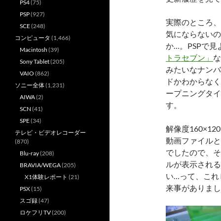
PS4
(75)
PSP
(927)
実際のところ、
SCE
(248)
気にならないの
コンピュータ
(1,466)
か…。PSPで
Macintosh
(39)
トラセブン」
な
Sony Tablet
(205)
みたいなナンバ
VAIO
(862)
ドかわからなく
ソニー全体
(1,231)
ープニングタイ
AIWA
(2)
す。
SCN
(41)
SPE
(34)
解像度160×1
テレビ・ビデオレコーダー
動画ファイルと
(870)
でしたので、そ
Blu-ray
(208)
ルが表示される
BRAVIA/WEGA
(205)
い…って、これ
X1体験レポート
(21)
来事がありまし
PSX
(15)
スゴ録
(47)
ロケフリTV
(200)