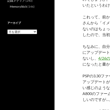
記録メディア
(240)
いたというわけ
MemoryStick
(146)
これって、前か
さんから「イメ
アーカイブ
ないのはちょっ
ア
したので、当初
ー
カ
イ
ちなみに、自分
ブ
にアップデート
ないし、
4/26
になったと書か
PSPの3.30フ
アップデートが
い感じのような
A800のファー
しいのですが…