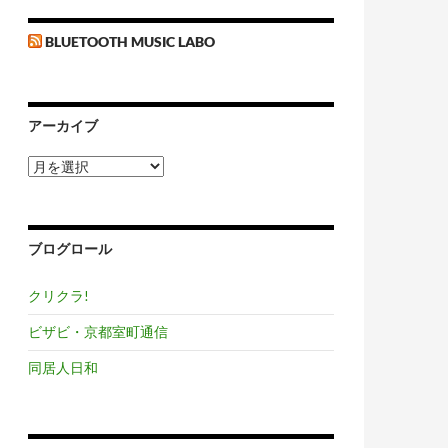
BLUETOOTH MUSIC LABO
アーカイブ
ア
ー
カ
イ
ブ
ブログロール
クリクラ!
ビザビ・京都室町通信
同居人日和