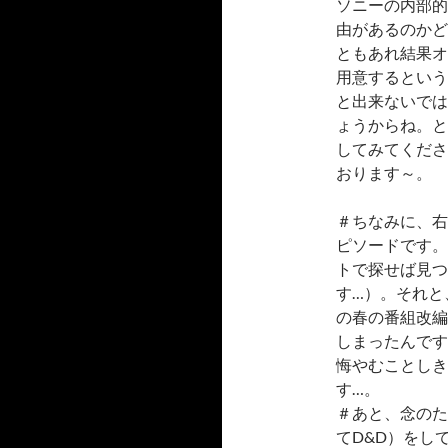
ソニーの内部的
由があるのかど
ともあれ結果オ
用意するという
と出来ないでは
ょうからね。と
してみてください
おります～。
＃ちなみに、右
ピソードです。
トで探せば見つ
す…）。それと
の春の番組改編
しまったんです
悔やむことしき
す…。
＃あと、念のため
てD&D）をし