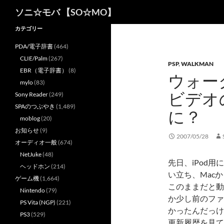
検
ソニ☆モバ 【SO☆MO】
索
カテゴリー
PDA/電子辞書
(464)
CLIE/Palm
(267)
PSP
,
WALKMAN
EBR（電子辞書）
(8)
ウォー
mylo
(83)
ビデオ
Sony Reader
(249)
SPAのつぶやき
(1,489)
に？
moblog
(20)
お知らせ
(9)
2007/05/28
オーディオ一般
(674)
NetJuke
(48)
先日、iPod
ヘッドホン
(214)
い立ち、Macか
ゲーム機
(1,664)
このままだと動
Nintendo
(79)
か少し前のファ
PS Vita (NGP)
(221)
かったんだっけ
PS3
(529)
更新履歴を見て