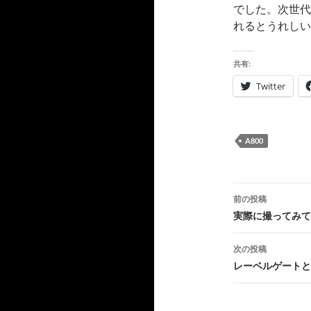
でした。次世代機
れるとうれしい
共有:
Twitter
A800
投
前の投稿
稿
実際に撮ってみて
ナ
次の投稿
ビ
レーベルゲートと
ゲ