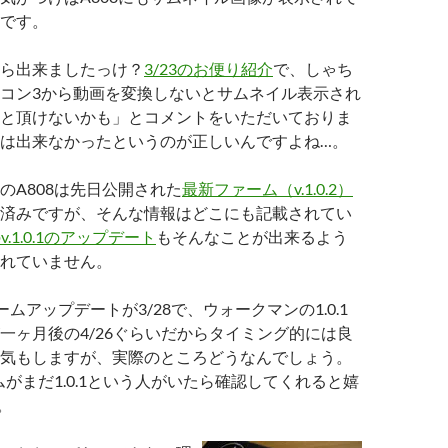
です。
ら出来ましたっけ？
3/23のお便り紹介
で、しゃち
コン3から動画を変換しないとサムネイル表示され
と頂けないかも」とコメントをいただいておりま
は出来なかったというのが正しいんですよね…。
のA808は先日公開された
最新ファーム（v.1.0.2）
済みですが、そんな情報はどこにも記載されてい
のv.1.0.1のアップデート
もそんなことが出来るよう
れていません。
ァームアップデートが3/28で、ウォークマンの1.0.1
一ヶ月後の4/26ぐらいだからタイミング的には良
気もしますが、実際のところどうなんでしょう。
ムがまだ1.0.1という人がいたら確認してくれると嬉
。