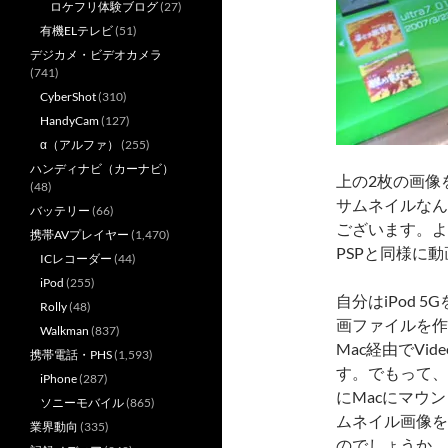
ロケフリ体験ブログ
(27)
有機ELテレビ
(51)
デジカメ・ビデオカメラ
(741)
CyberShot
(310)
HandyCam
(127)
α（アルファ）
(255)
ハンディナビ（カーナビ）
上の2枚の画像
(48)
サムネイルなん
バッテリー
(66)
ございます。よ
携帯AVプレイヤー
(1,470)
PSPと同様に
ICレコーダー
(44)
iPod
(255)
自分はiPod 
Rolly
(48)
画ファイルを作
Walkman
(837)
Mac経由でVi
携帯電話・PHS
(1,593)
す。でもって、
iPhone
(287)
にMacにマウ
ソニーモバイル
(865)
ムネイル画像を
業界動向
(335)
のでしょうか。