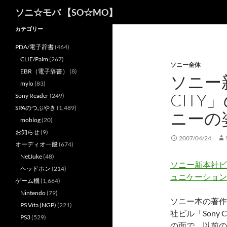
検
ソニ☆モバ 【SO☆MO】
索
カテゴリー
PDA/電子辞書
(464)
CLIE/Palm
(267)
ソニー全体
EBR（電子辞書）
(8)
ソニー
mylo
(83)
CIT
Sony Reader
(249)
SPAのつぶやき
(1,489)
ニーの
moblog
(20)
お知らせ
(9)
2007/04/24
オーディオ一般
(674)
NetJuke
(48)
ソニー新本社ビル
ヘッドホン
(214)
ュニケーション
ゲーム機
(1,664)
Nintendo
(79)
ソニー本の著作
PS Vita (NGP)
(221)
社ビル「Sony
PS3
(529)
の面で、以前の