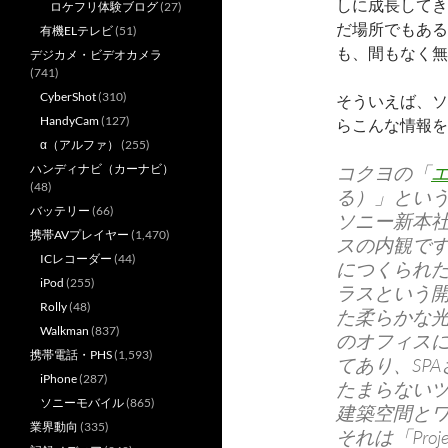
しに成長してき
ロケフリ体験ブログ
(27)
だ場所でもある
有機ELテレビ
(51)
も、間もなく無
デジカメ・ビデオカメラ
(741)
CyberShot
(310)
そういえば、ソ
HandyCam
(127)
らこんな情報を
α（アルファ）
(255)
ハンディナビ（カーナビ）
コクヨの「
(48)
る）」という
バッテリー
(66)
ソニー新本
携帯AVプレイヤー
(1,470)
スの内観で
ICレコーダー
(44)
につくられ
iPod
(255)
ラスという
Rolly
(48)
た柔らかな
Walkman
(837)
のオフィス
携帯電話・PHS
(1,593)
てあり、SP
iPhone
(287)
たまらない
ソニーモバイル
(865)
建築空間と
業界動向
(335)
それは「Pro