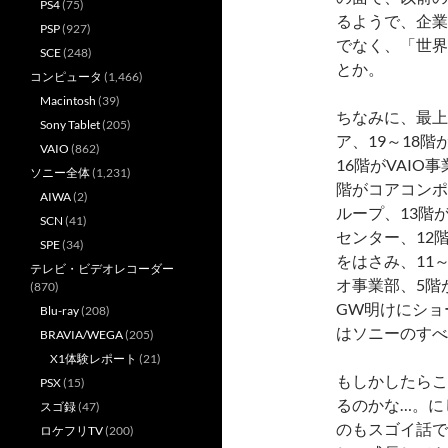
PS4
(75)
るようで、企業
PSP
(927)
でなく、「世界
SCE
(248)
とか。
コンピュータ
(1,466)
Macintosh
(39)
ちなみに、最上
Sony Tablet
(205)
ア、19～18階
VAIO
(862)
16階がVAIO事
ソニー全体
(1,231)
階がコアコンポ
AIWA
(2)
ループ、13階
SCN
(41)
センター、12
SPE
(34)
をはさみ、11～
テレビ・ビデオレコーダー
オ事業部、5階
(870)
GW明けにショー
Blu-ray
(208)
はソニーのすべ
BRAVIA/WEGA
(205)
X1体験レポート
(21)
もしかしたらこ
PSX
(15)
るのかな…。に
スゴ録
(47)
のもスゴイ話で
ロケフリTV
(200)