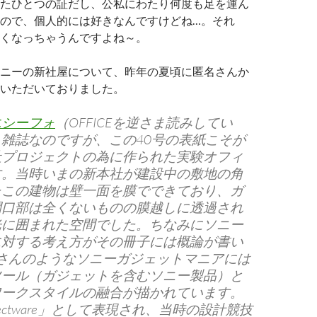
たひとつの証だし、公私にわたり何度も足を運ん
ので、個人的には好きなんですけどね…。それ
くなっちゃうんですよね～。
ニーの新社屋について、昨年の夏頃に匿名さんか
いただいておりました。
エシーフォ
（OFFICEを逆さま読みしてい
雑誌なのですが、この40号の表紙こそが
社プロジェクトの為に作られた実験オフィ
す。当時いまの新本社が建設中の敷地の角
たこの建物は壁一面を膜でできており、ガ
開口部は全くないものの膜越しに透過され
光に囲まれた空間でした。ちなみにソニー
に対する考え方がその冊子には概論が書い
Aさんのようなソニーガジェットマニアには
ツール（ガジェットを含むソニー製品）と
ワークスタイルの融合が描かれています。
jectware」として表現され、当時の設計競技