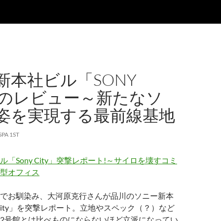
新本社ビル「SONY
Y」のレビュー～新たなソ
姿を実現する最前線基地
SPA 1ST
「Sony City」突撃レポート!～サイロを壊すコミ
型オフィス
でお馴染み、大河原克行さんが品川のソニー新本
 City」を突撃レポート。立地やスペック（？）など
2号館とは比べものにならないほど立派になってい