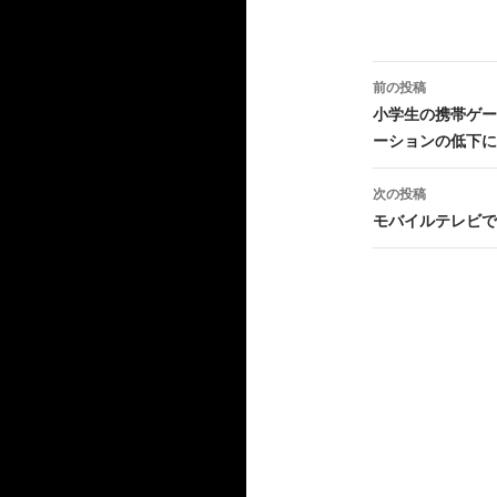
投
前の投稿
稿
小学生の携帯ゲー
ーションの低下に
ナ
ビ
次の投稿
モバイルテレビで
ゲ
ー
シ
ョ
ン