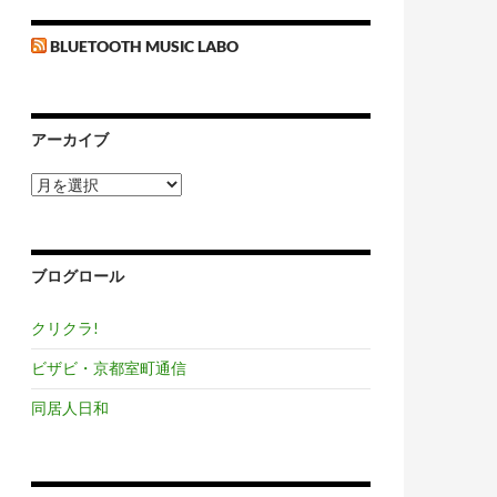
BLUETOOTH MUSIC LABO
アーカイブ
ア
ー
カ
イ
ブ
ブログロール
クリクラ!
ビザビ・京都室町通信
同居人日和