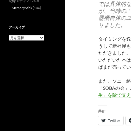
記録メディア
(240)
では具体的な「
MemoryStick
(146)
が、当時のI
器機自体の
りました。
アーカイブ
ア
タイミングを逸
ー
うして新社屋も
カ
ただきました。
イ
ブ
いただいた本は
ばまだ売ってい
また、ソニー絡
「SOBAの会
生」を陰で支え
共有:
Twitter