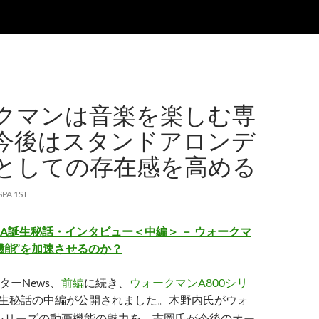
クマンは音楽を楽しむ専
今後はスタンドアロンデ
としての存在感を高める
SPA 1ST
A誕生秘話・インタビュー＜中編＞ － ウォークマ
機能”を加速させるのか？
ターNews、
前編
に続き、
ウォークマンA800シリ
生秘話の中編が公開されました。木野内氏がウォ
0シリーズの動画機能の魅力を、吉岡氏が今後のオー