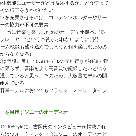
画再生機能にユーザーがどう反応するか、どう使って
その様子をうかがいたい
ツを充実させるには、コンテンツホルダーやサー
ーの協力が不可欠要素
まず一番に音楽を楽しむためのオーディオ機器。“良
プレーヤー”という本質がぶれないように開発
ゲーム機能も盛り込んでしまうと何を楽しむための
からなくなる）
ーズは予想に反して8GBモデルの売れ行きが好調で驚
に限らず、音楽をより高音質で記録したいという
通していると思う。そのため、大容量モデルの開
組んでいる
容量モデルにおいてもフラッシュメモリータイプ
」を目指すソニーのオーディオ
a +D LifeStyleにも吉岡氏のインタビューが掲載され
らはウォークマンを中心にソニーのオーディオビ