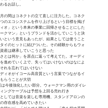
わるお話し。
月の間はコネクトの立て直しに注力した。コネク
つのエコシステムを作り上げるという目標を掲げ
ィオ」という本来の事業に回帰させることにした
ークマン」というブランドを活かしていこうと決
いという意見もあったが、結果としては使うこと
タイのヒットに結びついた。その経験からもウォ
資産は継承していこうと思った
さとは何か」を原点に返って考えてた。オーディ
を進めていく上で、失ってはいけないのはなによ
それを忘れてはいけない
ディオがイコール高音質という言葉でつながるイ
もらうことが大切
案は今後強化したい部分。ウォークマン用のダイレ
ィングケーブルは予想を上回る売れ行き
としては音楽を楽しむ専用機、スタンドアロンの
の存在感を高めていきたい