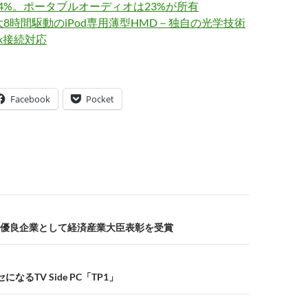
.4%。ポータブルオーディオは23%が所有
最大8時間駆動のiPod専用薄型HMD－独自の光学技術
k接続対応
Facebook
Pocket
優良企業として経済産業大臣表彰を受賞
なるTV Side PC「TP1」