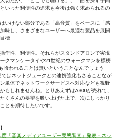
大切だが、「どこでも聴ける」、「曲を探す手間
といった利便性の追求も今後は強く求められるの
はいけない部分である「高音質」をベースに「感
加味し、さまざまなユーザーへ最適な製品を展開
目標
操作性、利便性。それらがスタンドアロンで実現
ークマンケータイや21世紀のウォークマンを標榜
にも喰われることは無いということなんでしょう
品ではネットジュークとの連携強化もさることなが
ン単体でネットワークサービスへ対応なども視野
かもしれませんね。とりあえずはA800が売れて、
たくさんの要望を吸い上げた上で、次にしっかり
ことを期待したいです。
】
006年度「音楽メディアユーザー実態調査」発表－ネッ