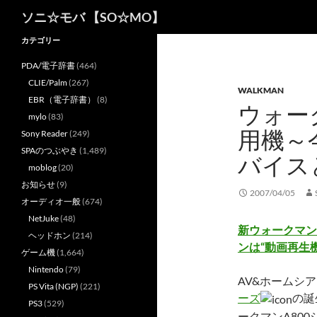
検
ソニ☆モバ 【SO☆MO】
索
カテゴリー
PDA/電子辞書
(464)
CLIE/Palm
(267)
WALKMAN
EBR（電子辞書）
(8)
ウォー
mylo
(83)
用機～
Sony Reader
(249)
SPAのつぶやき
(1,489)
バイス
moblog
(20)
お知らせ
(9)
2007/04/05
オーディオ一般
(674)
NetJuke
(48)
新ウォークマン
ヘッドホン
(214)
ンは“動画再生
ゲーム機
(1,664)
Nintendo
(79)
AV&ホームシア
PS Vita (NGP)
(221)
ーズ
の誕
PS3
(529)
ークマンA80