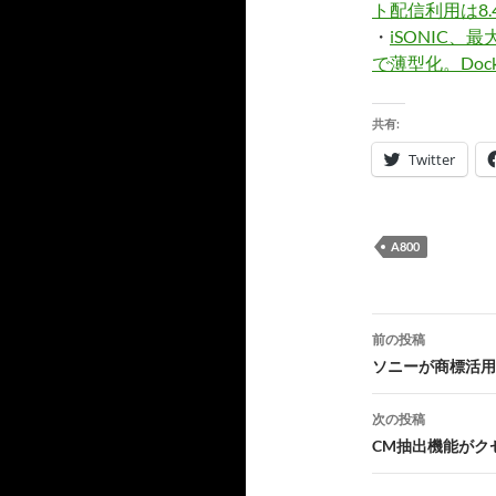
ト配信利用は8
・
iSONIC、
で薄型化。Doc
共有:
Twitter
A800
投
前の投稿
稿
ソニーが商標活用
ナ
次の投稿
ビ
CM抽出機能がクセに
ゲ