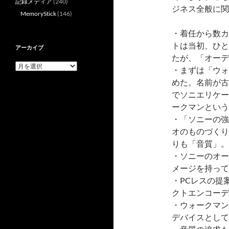
記録メディア
(240)
ジネス全般に関
MemoryStick
(146)
・着任から数カ
トは当初、ひと
アーカイブ
たが、「オーデ
ア
・まずは「ウォ
ー
めた。名前が古
カ
イ
でソニエリケー
ブ
ークマンという
・「ソニーの強
オのものづくり
りも「音質」。
・ソニーのオー
メージを持って
・PCレスの提
クトエンコーデ
・ウォークマン
デバイスとして