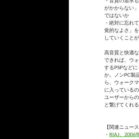
・音質の追求も
がかからない」
ではないか
・絶対に忘れて
覚的なよさ」を
していくことが
高音質と快適な
できれば、ウォ
するPSPなど
か。ノンPC製
ら、ウォークマ
に入っているの
ユーザーからの
と繋げてくれる
【関連ニュース
・
RIAJ、2