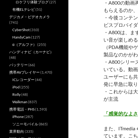
・A800の動
ロケフリ体験ブログ
(27)
もらえるのか、
有機ELテレビ
(51)
・今後コンテン
デジカメ・ビデオカメラ
(741)
ビスプロバイダ
CyberShot
(310)
・A800は、
HandyCam
(127)
い音が楽しめる
α（アルファ）
(255)
（PDA機能や
ハンディナビ（カーナビ）
製品なのかがわ
(48)
・A800シリ
バッテリー
(66)
いている。動画
携帯AVプレイヤー
(1,470)
ユーザーにも共
ICレコーダー
(44)
発に早急に取り
iPod
(255)
・これからは大
Rolly
(48)
が主流
Walkman
(837)
携帯電話・PHS
(1,593)
「感覚的なよさ
iPhone
(287)
ソニーモバイル
(865)
また、ITmedi
業界動向
(335)
ています。こち