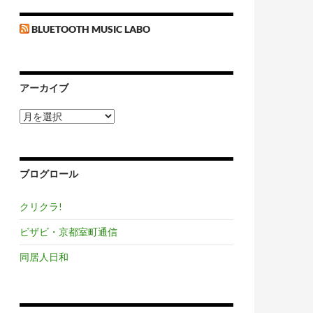
BLUETOOTH MUSIC LABO
アーカイブ
ア
ー
カ
イ
ブ
ブログロール
クリクラ!
ビザビ・京都室町通信
同居人日和