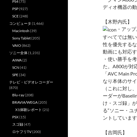
PS4
(75)
ディオ機器の動
PSP
(927)
SCE
(248)
【木野内氏】
コンピュータ
(1,466)
・アップ
Macintosh
(39)
すべてでは無い
Sony Tablet
(205)
性を優先するな
VAIO
(862)
動画にも対応す
ソニー全体
(1,231)
・使い勝手を考
AIWA
(2)
た。A800が対応し
SCN
(41)
「AVC Main
SPE
(34)
なり本体のサイ
テレビ・ビデオレコーダー
（これに対し、
(870)
ーダーがBasel
Blu-ray
(208)
け・スゴ録」が
BRAVIA/WEGA
(205)
る“ソニー・ユ
X1体験レポート
(21)
ントしています
PSX
(15)
スゴ録
(47)
【吉岡氏】
ロケフリTV
(200)