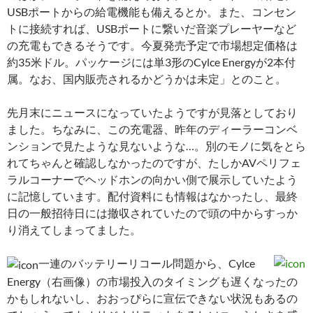
USBポートからの給電機能も備えるとか。また、コンセン
トに接続すれば、USBポートに繋いだ音楽プレーヤーなど
の充電もできるそうです。今夏発売予定で市場想定価格は
約35米ドル。パッケージには単3形のCylce Energyが2本付
属。なお、国内販売されるかどうかは未定」とのこと。
先月末にニュースになっていたようですが見落としており
ました。ちなみに、この充電器、昨年のディーラーコンベ
ンションで見たような見ないような…。別のモノに気をとら
れてちゃんと確認しなかったのですが、たしかAVペリフェ
ラルコーナーでヘッドホンの向かい側で展示していたよう
に記憶しています。配付資料にも情報はなかったし、最終
日の一般招待日には撤収されていたので頭の中からすっか
り消えてしまってました。
一連のバッテリーリコール問題から、Cylce
Energy（右画像）の市場投入のタイミングも遅くなったの
かもしれないし、おおっぴらに宣伝できない状況もあるの