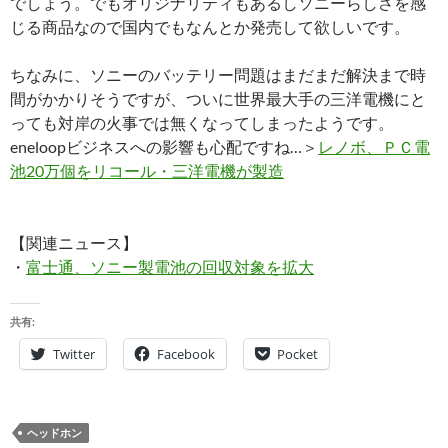
でしょう。でもオリジナリティもあるしソニーらしさを感
じる商品なので国内でもなんとか発売して欲しいです。
ちなみに、ソニーのバッテリー問題はまだまだ解決まで時
間がかかりそうですが、ついに世界最大手の三洋電機にと
っても対岸の火事では無くなってしまったようです。
eneloopビジネスへの影響も心配ですね…＞
レノボ、ＰＣ電
池20万個をリコール・三洋電機が製造
【関連ニュース】
・
富士通、ソニー製電池の回収対象を拡大
共有:
Twitter
Facebook
Pocket
ヘッドホン