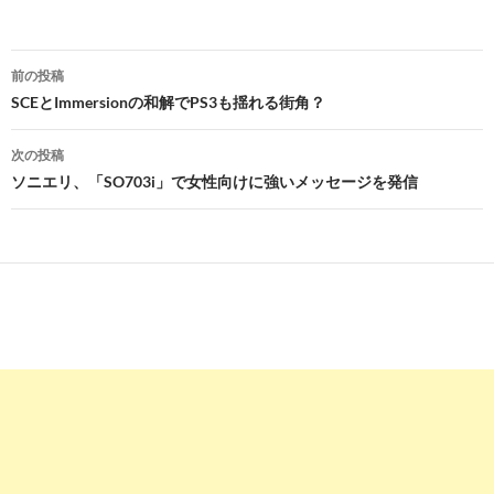
投
前の投稿
稿
SCEとImmersionの和解でPS3も揺れる街角？
ナ
次の投稿
ビ
ソニエリ、「SO703i」で女性向けに強いメッセージを発信
ゲ
ー
シ
ョ
ン