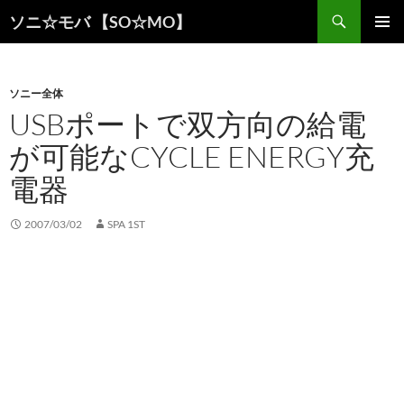
検
ソニ☆モバ 【SO☆MO】
索
コ
メインメ
ン
ニュー
テ
ン
ソニー全体
ツ
USBポートで双方向の給電
へ
が可能なCYCLE ENERGY充
ス
キ
電器
ッ
プ
2007/03/02
SPA 1ST