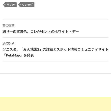
ラジオ
ワンセグ
投
前の投稿
稿
辺り一面雪景色、コレがホントのホワイト・デー
ナ
次の投稿
ビ
ソニスタ、「みん地図2」の詳細とスポット情報コミュニティサイト
「PetaMap」を発表
ゲ
ー
シ
ョ
ン