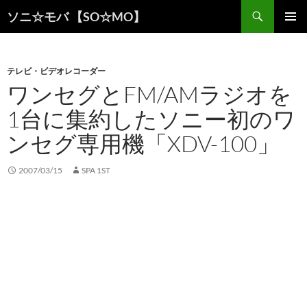
検
ソニ☆モバ 【SO☆MO】
索
コ
メインメ
ン
ニュー
テ
ン
テレビ・ビデオレコーダー
ツ
ワンセグとFM/AMラジオを
へ
1台に集約したソニー初のワ
ス
キ
ンセグ専用機「XDV-100」
ッ
プ
2007/03/15
SPA 1ST