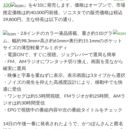
100
』を4/10に発売します。価格はオープンで、市場
推定価格は約40,000円前後。ソニスタでの販売価格は税込
39,800円。主な特長は以下の通り。
・2.8インチのカラー液晶搭載、重さ約110グラ
ム、幅約98.3mm×高さ約61mm×奥行約15.1mmのポケット
サイズの薄型軽量アルミボディ
・電源ONで、すぐに視聴。ジョグレバーで選局も簡単
・FM、AMラジオにワンタッチ切り換え。画面を見ながら
確実に選局
・映像と字幕を重ねずに表示。表示画面は3タイプから選択
・ノイズの発生を抑えた高感度設計により、移動中でも快
適に受信
・ワンセグは約5.5時間視聴、FMラジオが約25時間、AMラ
ジオは約30時間受信
・EPGで視聴中の番組内容や次の番組タイトルをチェック
14日の午後一番に発表されたようで、かつぽんさんと匿名