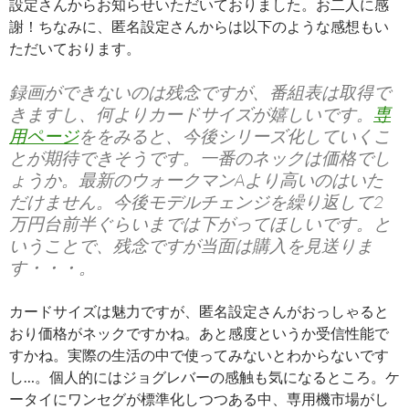
設定さんからお知らせいただいておりました。お二人に感
謝！ちなみに、匿名設定さんからは以下のような感想もい
ただいております。
録画ができないのは残念ですが、番組表は取得で
きますし、何よりカードサイズが嬉しいです。
専
用ページ
ををみると、今後シリーズ化していくこ
とが期待できそうです。一番のネックは価格でし
ょうか。最新のウォークマンAより高いのはいた
だけません。今後モデルチェンジを繰り返して2
万円台前半ぐらいまでは下がってほしいです。と
いうことで、残念ですが当面は購入を見送りま
す・・・。
カードサイズは魅力ですが、匿名設定さんがおっしゃると
おり価格がネックですかね。あと感度というか受信性能で
すかね。実際の生活の中で使ってみないとわからないです
し…。個人的にはジョグレバーの感触も気になるところ。ケ
ータイにワンセグが標準化しつつある中、専用機市場がし