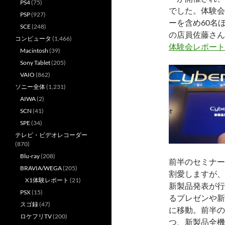
PS4
(75)
でした。体験会
PSP
(927)
ーを含め60名
SCE
(248)
の店員佐藤さん
コンピュータ
(1,466)
体験会レポート
Macintosh
(39)
Sony Tablet
(205)
VAIO
(862)
ソニー全体
(1,231)
AIWA
(2)
SCN
(41)
SPE
(34)
テレビ・ビデオレコーダー
(870)
Blu-ray
(208)
前半のセミナー
BRAVIA/WEGA
(205)
割愛しますが、
X1体験レポート
(21)
新製品発表が行
PSX
(15)
るプレゼンや新
スゴ録
(47)
に移動。前半の
ロケフリTV
(200)
つ、新製品全機