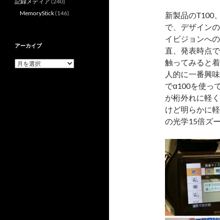
記録メディア
(240)
MemoryStick
(146)
新製品のT100
で、デザインの
イビジョンへの
アーカイブ
直、発表時点で
触ってみると着
ア
ー
人的に一番興味
カ
でα100を使
イ
が桁外れに軽く
ブ
けど明らかに軽
の光学15倍ズ