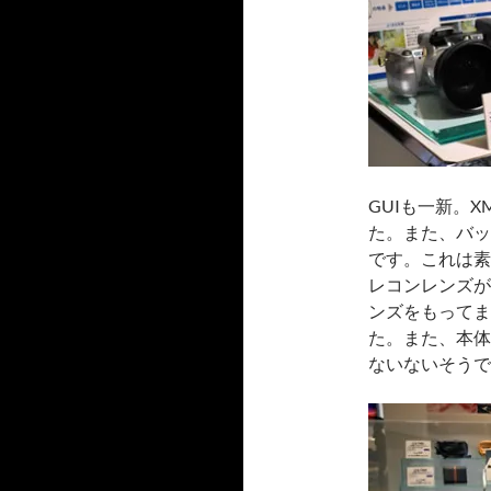
GUIも一新。
た。また、バッ
です。これは素
レコンレンズが
ンズをもってま
た。また、本体
ないないそうで