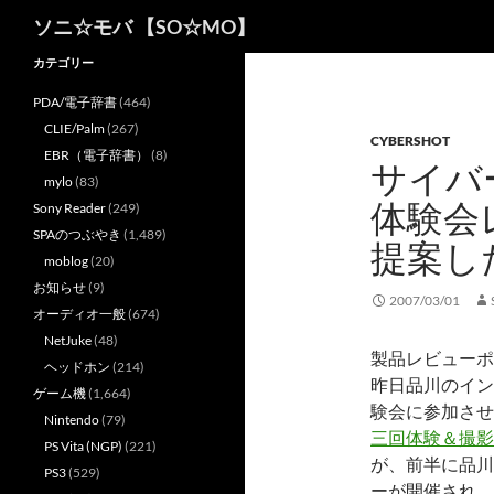
検
ソニ☆モバ 【SO☆MO】
索
カテゴリー
PDA/電子辞書
(464)
CLIE/Palm
(267)
CYBERSHOT
EBR（電子辞書）
(8)
サイバ
mylo
(83)
体験会
Sony Reader
(249)
SPAのつぶやき
(1,489)
提案し
moblog
(20)
お知らせ
(9)
2007/03/01
オーディオ一般
(674)
NetJuke
(48)
製品レビューポ
ヘッドホン
(214)
昨日品川のイン
ゲーム機
(1,664)
験会に参加させ
Nintendo
(79)
三回体験＆撮影
PS Vita (NGP)
(221)
が、前半に品川
PS3
(529)
ーが開催され、