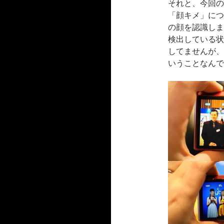
それと、今回の
「顔キメ」につ
の顔を認識しま
検出している状
してませんが、
いうことなんで