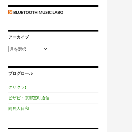
BLUETOOTH MUSIC LABO
アーカイブ
ア
ー
カ
イ
ブ
ブログロール
クリクラ!
ビザビ・京都室町通信
同居人日和