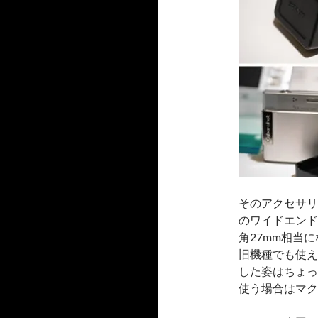
そのアクセサリ
のワイドエンド
角27mm相当
旧機種でも使え
した姿はちょっ
使う場合はマク