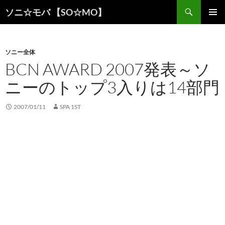
検
ソニ☆モバ 【SO☆MO】
索
コ
メインメ
ン
ニュー
テ
ン
ソニー全体
ツ
BCN AWARD 2007発表～ソ
へ
ニーのトップ3入りは14部門
ス
キ
ッ
2007/01/11
SPA 1ST
プ