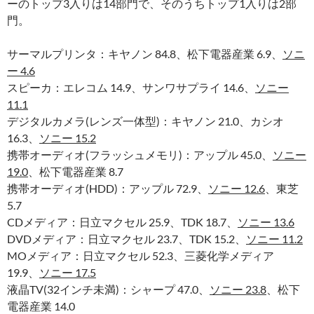
ーのトップ3入りは14部門で、そのうちトップ1入りは2部
門。
サーマルプリンタ：キヤノン 84.8、松下電器産業 6.9、
ソニ
ー 4.6
スピーカ：エレコム 14.9、サンワサプライ 14.6、
ソニー
11.1
デジタルカメラ(レンズ一体型)：キヤノン 21.0、カシオ
16.3、
ソニー 15.2
携帯オーディオ(フラッシュメモリ)：アップル 45.0、
ソニー
19.0
、松下電器産業 8.7
携帯オーディオ(HDD)：アップル 72.9、
ソニー 12.6
、東芝
5.7
CDメディア：日立マクセル 25.9、TDK 18.7、
ソニー 13.6
DVDメディア：日立マクセル 23.7、TDK 15.2、
ソニー 11.2
MOメディア：日立マクセル 52.3、三菱化学メディア
19.9、
ソニー 17.5
液晶TV(32インチ未満)：シャープ 47.0、
ソニー 23.8
、松下
電器産業 14.0