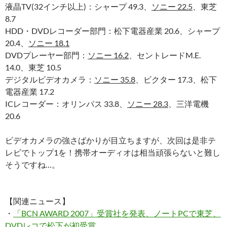
液晶TV(32インチ以上)：シャープ 49.3、
ソニー 22.5
、東芝
8.7
HDD・DVDレコーダー部門：松下電器産業 20.6、シャープ
20.4、
ソニー 18.1
DVDプレーヤー部門：
ソニー 16.2
、セントレードM.E.
14.0、東芝 10.5
デジタルビデオカメラ：
ソニー 35.8
、ビクター 17.3、松下
電器産業 17.2
ICレコーダー：オリンパス 33.8、
ソニー 28.3
、三洋電機
20.6
ビデオカメラの強さばかりが目立ちますが、次回は是非テ
レビでトップ1を！携帯オーディオは相当頑張らないと難し
そうですね…。
【関連ニュース】
・
「BCN AWARD 2007」受賞社を発表、ノートPCで東芝、
DVDレコで松下が初受賞